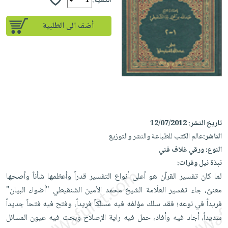
إختياراتنا
الكمية:
تعليمية
أسئلة
إختياراتنا
المواضيع
iKitab
يتكرر
أضف الى الطلبية
كتب
بلا
الأكثر
طرحها
أكاديمية
الصحة
حدود
مبيعاً
تحميل
والعناية
صندوق
أسئلة
إختياراتنا
masmu3
الشخصية
القراءة
يتكرر
وسائل
على
جديد
English
طرحها
تعليمية
Android
books
الكل
تحميل
صندوق
تحميل
iKitab
أجهزة
القراءة
المطبخ
masmu3
تاريخ النشر:
12/07/2012
على
العناية
والسفرة
على
جوائز
الناشر:
عالم الكتب للطباعة والنشر والتوزيع
Android
جديد
الشخصية
Apple
النوع:
ورقي غلاف فني
تحميل
العناية
نبذة نيل وفرات:
الكل
iKitab
وتصفيف
لما كان تفسير القرآن هو أعلى أنواع التفسير قدراً وأعظمها شأناً وأصحها
أواني
متجر
على
الشعر
معنىً، جاء تفسير العلّامة الشيخ محمد الأمين الشنقيطي "أضواء البيان"
الطهي
الهدايا
Apple
العناية
فريداً في نوعه؛ فقد سلك مؤلفه فيه مسلكاً فريداً، وفتح فيه فتحاً جديداً
أدوات
بالجسم
سديداً، أجاد فيه وأفاد، حمل فيه راية الإصلاح وبحث فيه عيون المسائل
أقسام
الخبز