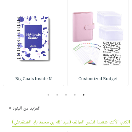
Big Goals Inside N
Customized Budget
5
4
3
2
1
المزيد من البنود »
الكتب الأكثر شعبية لنفس المؤلف (
عبد الله بن محمد بابا الشنقيطي
)