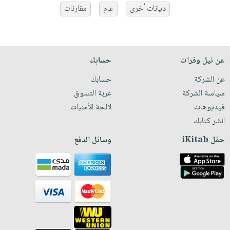
ديانات أخرى
عام
مقارنات
عن نيل وفرات
حسابك
عن الشركة
حسابك
سياسة الشركة
عربة التسوق
فيديوهات
لائحة الأمنيات
انشر كتابك
حمّل iKitab
وسائل الدفع