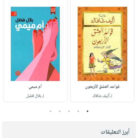
قواعد العشق الأربعون
أم ميمي
لـ أليف شافاك
لـ بلال فضل
5
4
3
2
1
أبرز التعليقات