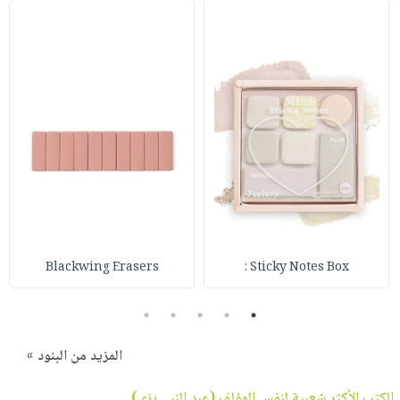
Blackwing Erasers
Sticky Notes Box :
5
4
3
2
1
المزيد من البنود »
الكتب الأكثر شعبية لنفس المؤلف (
عبد النبي بزي
)