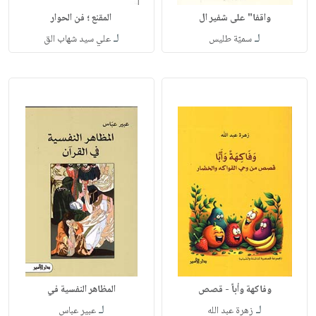
واقفا" على شفير ال
المقنع ؛ فن الحوار
لـ
لـ
سميّة طليس
علي سيد شهاب الق
وفاكهة وأباً - قصص
المظاهر النفسية في
لـ
لـ
زهرة عبد الله
عبير عباس