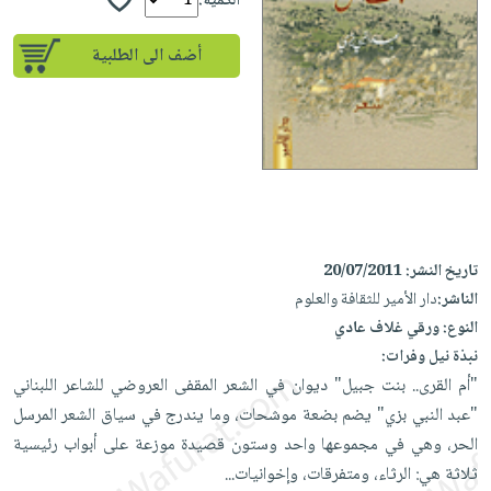
إختياراتنا
الكمية:
تعليمية
أسئلة
إختياراتنا
المواضيع
iKitab
يتكرر
أضف الى الطلبية
كتب
بلا
الأكثر
طرحها
أكاديمية
الصحة
حدود
مبيعاً
تحميل
والعناية
صندوق
أسئلة
إختياراتنا
masmu3
الشخصية
القراءة
يتكرر
وسائل
على
جديد
English
طرحها
تعليمية
Android
books
الكل
تحميل
صندوق
تحميل
iKitab
أجهزة
القراءة
المطبخ
masmu3
تاريخ النشر:
20/07/2011
على
العناية
والسفرة
على
جوائز
الناشر:
دار الأمير للثقافة والعلوم
Android
جديد
الشخصية
Apple
النوع:
ورقي غلاف عادي
تحميل
العناية
نبذة نيل وفرات:
الكل
iKitab
وتصفيف
"أم القرى.. بنت جبيل" ديوان في الشعر المقفى العروضي للشاعر اللبناني
أواني
متجر
على
الشعر
"عبد النبي بزي" يضم بضعة موشحات، وما يندرج في سياق الشعر المرسل
الطهي
الهدايا
Apple
العناية
الحر، وهي في مجموعها واحد وستون قصيدة موزعة على أبواب رئيسية
أدوات
بالجسم
أقسام
ثلاثة هي: الرثاء، ومتفرقات، وإخوانيات...
الخبز