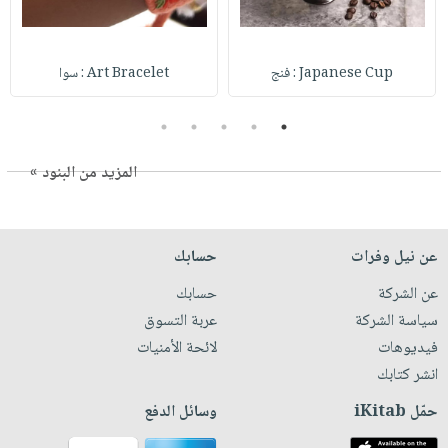
Japanese Cup : فنج
Art Bracelet : سوا
5
4
3
2
1
المزيد من البنود »
عن نيل وفرات
حسابك
عن الشركة
حسابك
سياسة الشركة
عربة التسوق
فيديوهات
لائحة الأمنيات
انشر كتابك
حمّل iKitab
وسائل الدفع