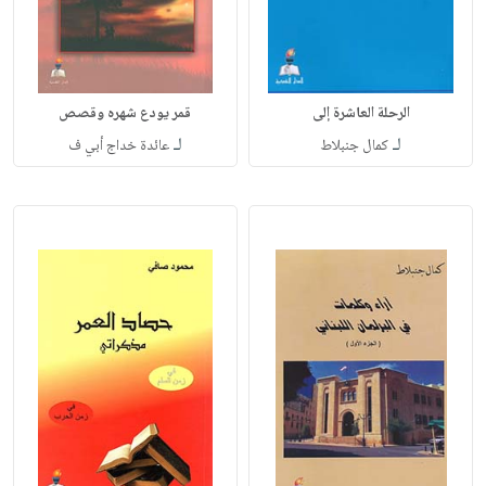
الرحلة العاشرة إلى
قمر يودع شهره وقصص
لـ
لـ
كمال جنبلاط
عائدة خداج أبي ف