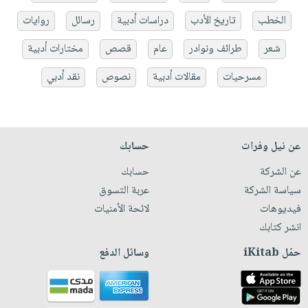
الخطب
تاريخ الأدب
دراسات أدبية
رسائل
روايات
شعر
طرائف ونوادر
عام
قصص
مختارات أدبية
مسرحيات
مقالات أدبية
نصوص
نقد أدبي
عن نيل وفرات
حسابك
عن الشركة
حسابك
سياسة الشركة
عربة التسوق
فيديوهات
لائحة الأمنيات
انشر كتابك
حمّل iKitab
وسائل الدفع