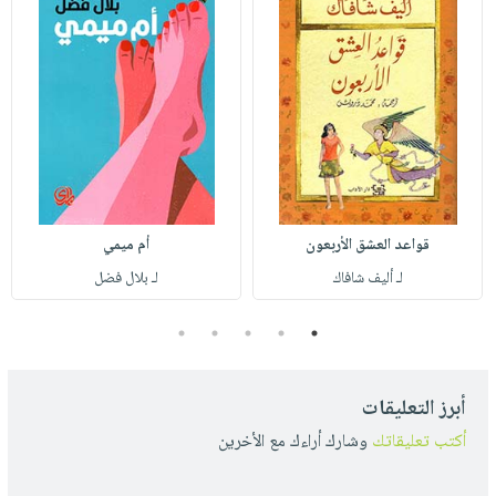
قواعد العشق الأربعون
أم ميمي
لـ أليف شافاك
لـ بلال فضل
5
4
3
2
1
أبرز التعليقات
أكتب تعليقاتك
وشارك أراءك مع الأخرين