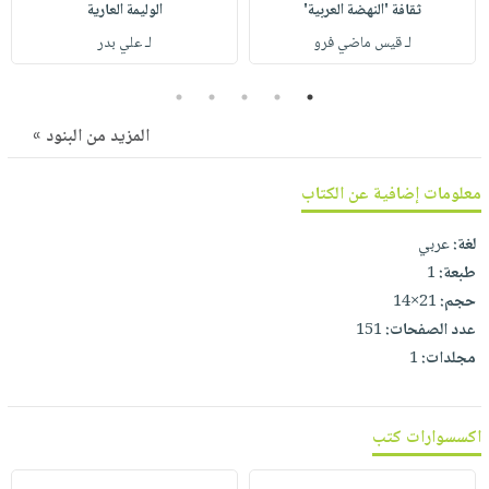
صابون
ثقافة 'النهضة العربية'
الوليمة العارية
فيديوهات
عربة
أطفال
لـ قيس ماضي فرو
لـ علي بدر
أسئلة
التسوق
مناسبات
يتكرر
5
4
3
2
1
طرحها
نشرة
المزيد من البنود »
الإصدارات
خدمات
نيل
معلومات إضافية عن الكتاب
وفرات
انشر
لغة:
عربي
كتابك
طبعة:
1
تواصل
حجم:
21×14
معنا
عدد الصفحات:
151
مجلدات:
1
اكسسوارات كتب