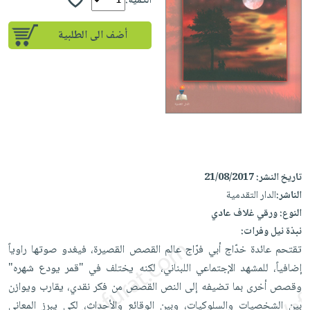
إختياراتنا
الكمية:
تعليمية
أسئلة
إختياراتنا
المواضيع
iKitab
يتكرر
أضف الى الطلبية
كتب
بلا
الأكثر
طرحها
أكاديمية
الصحة
حدود
مبيعاً
تحميل
والعناية
صندوق
أسئلة
وسائل
masmu3
الشخصية
القراءة
يتكرر
تعليمية
على
جديد
English
طرحها
صندوق
Android
books
الكل
تحميل
القراءة
تحميل
iKitab
أجهزة
جوائز
المطبخ
masmu3
على
تاريخ النشر:
21/08/2017
العناية
والسفرة
على
Android
الناشر:
الدار التقدمية
جديد
الشخصية
Apple
النوع:
ورقي غلاف عادي
تحميل
العناية
الكل
نبذة نيل وفرات:
iKitab
وتصفيف
أواني
تقتحم عائدة خدّاج أبي فرّاج عالم القصص القصيرة، فيغدو صوتها راوياً
متجر
على
الشعر
الطهي
إضافياً، للمشهد الإجتماعي اللبناني، لكنه يختلف في "قمر يودع شهره"
الهدايا
Apple
العناية
وقصص أخرى بما تضيفه إلى النص القصص من فكر نقدي، يقارب ويوازن
أدوات
بالجسم
أقسام
بين الشخصيات والسلوكيات، وبين الوقائع والأحداث، لكي يبرز المعاني
الخبز