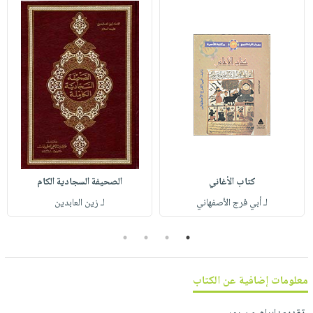
صابون
فيديوهات
عربة
أطفال
أسئلة
التسوق
مناسبات
يتكرر
طرحها
نشرة
الإصدارات
خدمات
نيل
وفرات
انشر
كتابك
كتاب الأغاني
الصحيفة السجادية الكام
تواصل
لـ أبي فرج الأصفهاني
لـ زين العابدين
معنا
4
3
2
1
معلومات إضافية عن الكتاب