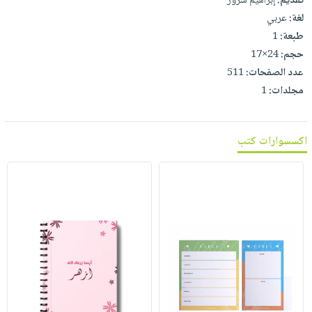
تقديم:
إبراهيم سرور
لغة:
عربي
طبعة:
1
حجم:
24×17
عدد الصفحات:
511
مجلدات:
1
اكسسوارات كتب