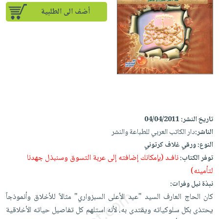
إختياراتنا
تعليمية
أسئلة
إختياراتنا
أضف الى الطلبية
المواضيع
iKitab
يتكرر
كتب
بلا
الأكثر
طرحها
أكاديمية
الصحة
حدود
مبيعاً
تحميل
والعناية
صندوق
أسئلة
إختياراتنا
masmu3
الشخصية
القراءة
يتكرر
وسائل
على
جديد
English
طرحها
تعليمية
Android
books
الكل
تحميل
صندوق
تحميل
iKitab
أجهزة
القراءة
المطبخ
masmu3
تاريخ النشر:
04/04/2011
على
العناية
والسفرة
على
جوائز
الناشر:
دار الكاتب العربي للطباعة والنشر
Android
جديد
الشخصية
Apple
النوع:
ورقي غلاف كرتوني
تحميل
العناية
نافـد (بإمكانك إضافته إلى عربة التسوق وسنبذل جهدنا
توفر الكتاب:
الكل
iKitab
وتصفيف
لتأمينه)
أواني
متجر
على
الشعر
نبذة نيل وفرات:
الطهي
الهدايا
Apple
العناية
كان الحاج العارف السيد "عبد الأعلى السبزواري" مثالاً للأخلاق وأنموذجاً
أدوات
بالجسم
أقسام
يحتذى بكل سلوكياته ويقتدى به، لأنه استلهم كل تفاصيل حياته الأخلاقية
الخبز