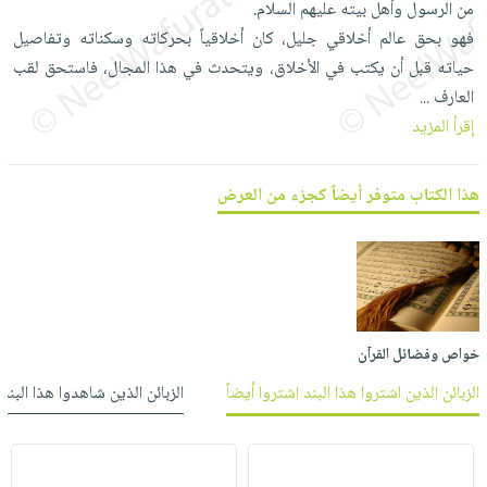
من الرسول وأهل بيته عليهم السلام.
العناية
الأكثر
شحن
أدوات
فهو بحق عالم أخلاقي جليل، كان أخلاقياً بحركاته وسكناته وتفاصيل
بالأسنان
مبيعاً
مجاني
المائدة
حياته قبل أن يكتب في الأخلاق، ويتحدث في هذا المجال، فاستحق لقب
الحمية
العودة
بنود
الأوعية
العارف
...
والتغذية
للمدارس
مختارة
والتخزين
إقرأ المزيد
اشتراكات
اكسسوارات
أدوات
كتب
كل
بحث
المطبخ
هذا الكتاب متوفر أيضاً كجزء من العرض
الاشتراكات
اكسسوارات
متقدم
منزلية
صندوق
القراءة
اكسسوارات
iKitab
ملابس
نيل
بلا
مطرزات
وفرات
حدود
خواص وفضائل القرآن
حقائب
عن
حسابك
الزبائن الذين اشتروا هذا البند اشتروا أيضاً
الزبائن الذين شاهدوا هذا البند
حلي
الشركة
عناية
لائحة
سياسة
بالذات
الأمنيات
الشركة