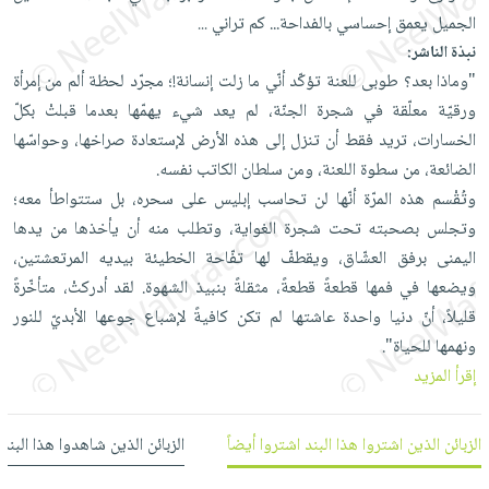
العناية
الأكثر
شحن
الجميل يعمق إحساسي بالفداحة... كم تراني
...
أدوات
بالأسنان
مبيعاً
مجاني
نبذة الناشر:
المائدة
الحمية
العودة
"وماذا بعد؟ طوبى للعنة تؤكّد أنّي ما زلت إنسانة!؛ مجرّد لحظة ألم من إمرأة
بنود
الأوعية
والتغذية
للمدارس
ورقيّة معلّقة في شجرة الجنّة، لم يعد شيء يهمّها بعدما قبلتْ بكلّ
مختارة
والتخزين
اشتراكات
اكسسوارات
الخسارات، تريد فقط أن تنزل إلى هذه الأرض لإستعادة صراخها، وحواسّها
أدوات
كتب
كل
الضائعة، من سطوة اللعنة، ومن سلطان الكاتب نفسه.
بحث
المطبخ
الاشتراكات
وتُقْسم هذه المرّة أنّها لن تحاسب إبليس على سحره، بل ستتواطأ معه؛
اكسسوارات
متقدم
وتجلس بصحبته تحت شجرة الغواية، وتطلب منه أن يأخذها من يدها
منزلية
صندوق
اليمنى برفق العشّاق، ويقطفّ لها تفّاحة الخطيئة بيديه المرتعشتين،
القراءة
اكسسوارات
ويضعها في فمها قطعةً قطعةً، مثقلةً بنبيذ الشهوة. لقد أدركتْ، متأخّرةً
iKitab
ملابس
نيل
قليلاً، أنّ دنيا واحدة عاشتها لم تكن كافيةً لإشباع جوعها الأبديّ للنور
بلا
مطرزات
وفرات
ونهمها للحياة".
حدود
حقائب
إقرأ المزيد
عن
حسابك
حلي
الشركة
عناية
لائحة
سياسة
الزبائن الذين اشتروا هذا البند اشتروا أيضاً
الزبائن الذين شاهدوا هذا البند
بالذات
الأمنيات
الشركة