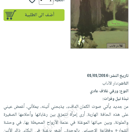
إختياراتنا
الكمية:
تعليمية
أسئلة
إختياراتنا
المواضيع
iKitab
يتكرر
أضف الى الطلبية
كتب
بلا
الأكثر
طرحها
أكاديمية
الصحة
حدود
مبيعاً
تحميل
والعناية
صندوق
أسئلة
إختياراتنا
masmu3
الشخصية
القراءة
يتكرر
وسائل
على
جديد
English
طرحها
تعليمية
Android
books
الكل
تحميل
صندوق
تحميل
iKitab
أجهزة
القراءة
المطبخ
masmu3
على
العناية
تاريخ النشر:
01/01/2016
والسفرة
على
جوائز
Android
الناشر:
دار الآداب
جديد
الشخصية
Apple
النوع:
ورقي غلاف عادي
تحميل
العناية
الكل
نبذة نيل وفرات:
iKitab
وتصفيف
أواني
من جديد يأتي صوت الكمان الدافء، يذبحني أنينه، يملأني، أغمض عيني
متجر
على
الشعر
الطهي
على هذه الحافة الهاربة. أرى إمرأة تتمزق بين رغاباتها وأحلامها الصغيرة
الهدايا
Apple
العناية
والملونة، وبين حياتها الموغلة في عتمة الأرواح المحيطة بها، في وحشة
أدوات
بالجسم
أقسام
الشوارع وفظاعة الإحساس بالوحدة... أشعر برغبة في البكاء. ذاك الأنين
الخبز