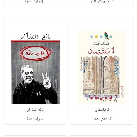
لـ
لـ
خريستو المر
إدوارد سعيد
لا يلتئمان
بائع التذاكر
لـ
لـ
هدى حمد
وليد دقة