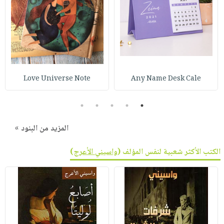
Love Universe Note
Any Name Desk Cale
5
4
3
2
1
المزيد من البنود »
الكتب الأكثر شعبية لنفس المؤلف (
واسيني الأعرج
)