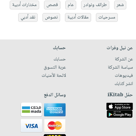
شعر
طرائف ونوادر
عام
قصص
مختارات أدبية
مسرحيات
مقالات أدبية
نصوص
نقد أدبي
عن نيل وفرات
حسابك
عن الشركة
حسابك
سياسة الشركة
عربة التسوق
فيديوهات
لائحة الأمنيات
انشر كتابك
حمّل iKitab
وسائل الدفع