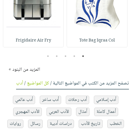
Frigidaire Air Fry
Tote Bag Iqraa Col
5
4
3
2
1
المزيد من البنود »
تصفح المزيد من الكتب في المواضيع التالية /
كل المواضيع
/
أدب
أدب إسلامي
أدب رحلات
أدب ساخر
أدب عالمي
أعمال كاملة
أمثال
الأدب العربي
الأدب المهجري
الخطب
تاريخ الأدب
دراسات أدبية
رسائل
روايات