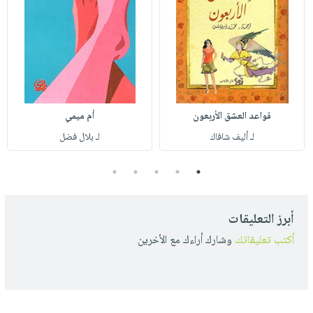
قواعد العشق الأربعون
أم ميمي
لـ أليف شافاك
لـ بلال فضل
5
4
3
2
1
أبرز التعليقات
أكتب تعليقاتك
وشارك أراءك مع الأخرين