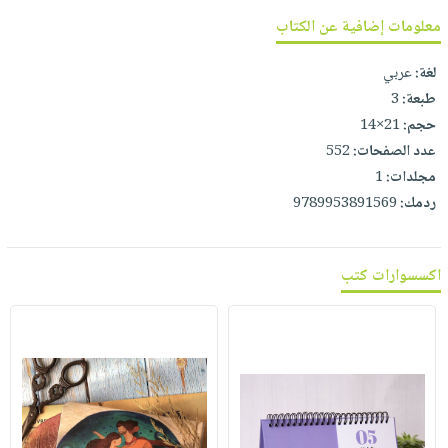
معلومات إضافية عن الكتاب
لغة:
عربي
طبعة:
3
حجم:
21×14
عدد الصفحات:
552
مجلدات:
1
ردمك:
9789953891569
اكسسوارات كتب