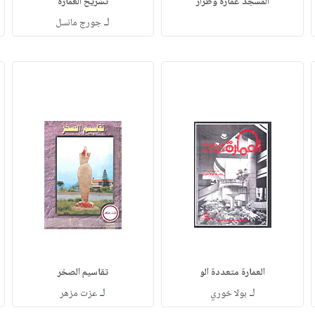
المسجد عماره وطراز
تشريح العمارة
لـ
جورج مانسل
العمارة متعددة الو
تقاسيم الصخر
لـ
لـ
بولا خوري
عزت مزهر