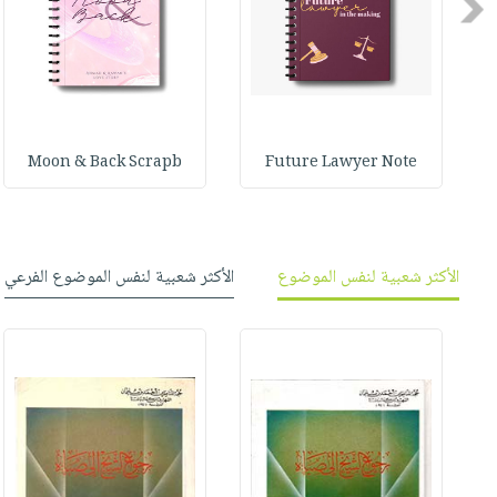
Previous
صابون
فيديوهات
عربة
أطفال
أسئلة
التسوق
مناسبات
يتكرر
طرحها
نشرة
الإصدارات
خدمات
Moon & Back Scrapb
Future Lawyer Note
نيل
وفرات
انشر
كتابك
الأكثر شعبية لنفس الموضوع
الأكثر شعبية لنفس الموضوع الفرعي
تواصل
معنا