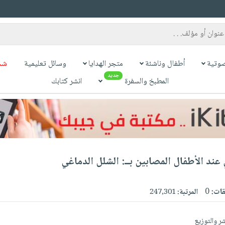
وتية
أطفال وناشئة
متجر الهدايا
وسائل تعليمية
شح
جديد
المطبخ والسفرة
انشر كتابك
عند الأطفال المصابين بــ: الشلل الدماغي
قات:
0
المرتبة:
247,301
ر والتوزيع