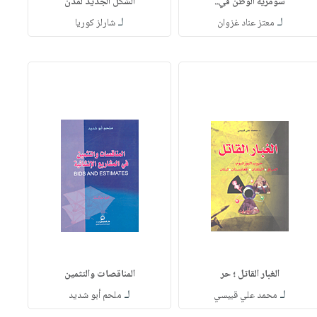
سومرية الوطن في..
الشكل الجديد لمدن
لـ
لـ
معتز عناد غزوان
شارلز كوريا
الغبار القاتل ؛ حر
المناقصات والتثمين
لـ
لـ
محمد علي قبيسي
ملحم أبو شديد