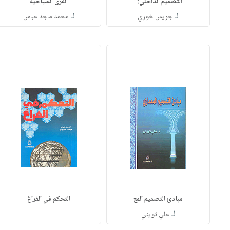
التصميم الداخلي: ا
القرى السياحية
لـ
لـ
جريس خوري
محمد ماجد عباس
مبادئ التصميم المع
التحكم في الفراغ
لـ
علي ثويني