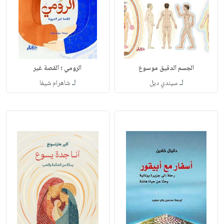
الجسم الدقيق موسوع
الرومي ؛ القصة غير
لـ
لـ
سيندي ديل
شاهرام شيفا