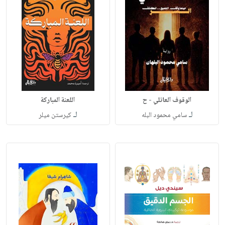
الوقوف العائلي - ح
اللعنة المباركة
لـ
لـ
سامي محمود البله
كيرستن ميلر