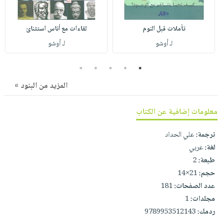
صابون
فيديوهات
عربة
أطفال
أسئلة
التسوق
تأملات قبل النوم
لقاءات مع أناس استثنائ
مناسبات
يتكرر
لـ أوشو
لـ أوشو
طرحها
نشرة
الإصدارات
خدمات
5
4
3
2
1
نيل
المزيد من البنود »
وفرات
انشر
معلومات إضافية عن الكتاب
كتابك
ترجمة:
علي الحداد
تواصل
لغة:
عربي
معنا
طبعة:
2
حجم:
21×14
عدد الصفحات:
181
مجلدات:
1
ردمك:
9789953512143