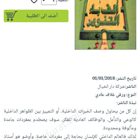
iKitab
الكمية:
تعليمية
أسئلة
Ai
بلا
المواضيع
يتكرر
إختيارات
أضف الى الطلبية
حدود
الأكثر
طرحها
كتب
الصحة
أسئلة
مبيعاً
تحميل
أكاديمية
والعناية
يتكرر
وسائل
masmu3
الشخصية
صندوق
طرحها
تعليمية
على
جديد
القراءة
تحميل
صندوق
Android
English
iKitab
الكل
القراءة
تحميل
books
على
أجهزة
جوائز
المطبخ
masmu3
Android
تاريخ النشر:
01/01/2018
العناية
والسفرة
على
الناشر:
شركة دار الخيال
تحميل
جديد
الشخصية
Apple
النوع:
ورقي غلاف عادي
iKitab
العناية
الكل
نبذة الناشر:
على
وتصفيف
إن كل من يحاول وصف الخبرات الداخلية، أو التمييز بين الظواهر الداخلية
أواني
متجر
Apple
الشعر
كالوعي والتأمل، والوظائف العادية للفكر، سوف يصطدم بمفردات جامدة
الطهي
الهدايا
العناية
ومألوفة ومحدودة.
أدوات
بالجسم
أقسام
لذلك فالعالم الداخلي للإنسان بحاجة إلى مفردات خاصة. وأوشو هو أستاذ
الخبز