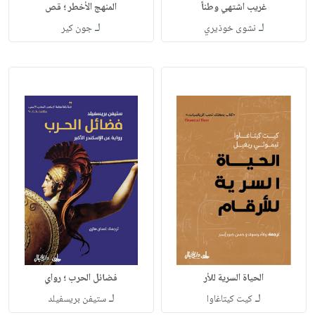
غريب اشتهي وطناً
المنهج الأخطر ؛ قص
لـ
لـ
نشوى خوذيري
جون كير
الحياة السرية للأر
فضائل الحرب ؛ رواي
لـ
لـ
كيت كيتاغاوا
ستيفن بريسفيلد