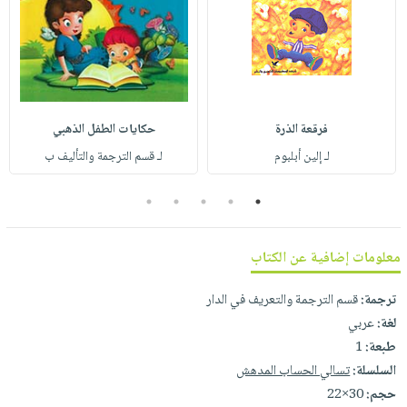
صابون
فيديوهات
عربة
أطفال
أسئلة
التسوق
مناسبات
يتكرر
طرحها
نشرة
الإصدارات
خدمات
فرقعة الذرة
حكايات الطفل الذهبي
نيل
لـ إلين أبلبوم
لـ قسم الترجمة والتأليف ب
وفرات
انشر
5
4
3
2
1
كتابك
تواصل
معلومات إضافية عن الكتاب
معنا
ترجمة:
قسم الترجمة والتعريف في الدار
لغة:
عربي
طبعة:
1
السلسلة:
تسالي الحساب المدهش
حجم:
30×22