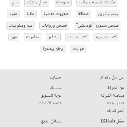
حكايات شعبية وتراثية
حيوانات
خيال وابتكار
دين
رسم وتلوين
صداقة
صعوبات تعلمية
عائلة
علوم
قصص مصورة "كوميكس"
قصص وروايات
قيم وسلوكيات
كتب تعليمية
كتب صامتة
مشاعر
مغامرات
مهن
هوايات
وطن وهجرة
عن نيل وفرات
حسابك
عن الشركة
حسابك
سياسة الشركة
عربة التسوق
فيديوهات
لائحة الأمنيات
انشر كتابك
حمّل iKitab
وسائل الدفع