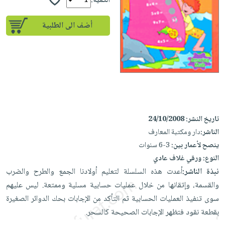
إختياراتنا
الكمية:
تعليمية
أسئلة
إختياراتنا
المواضيع
iKitab
يتكرر
أضف الى الطلبية
كتب
بلا
الأكثر
طرحها
أكاديمية
الصحة
حدود
مبيعاً
تحميل
والعناية
صندوق
أسئلة
إختياراتنا
masmu3
الشخصية
القراءة
يتكرر
وسائل
على
جديد
English
طرحها
تعليمية
Android
books
الكل
تحميل
صندوق
تحميل
iKitab
أجهزة
القراءة
المطبخ
masmu3
تاريخ النشر:
24/10/2008
على
العناية
والسفرة
الناشر:
دار ومكتبة المعارف
على
جوائز
Android
جديد
الشخصية
ينصح لأعمار بين:
3-6 سنوات
Apple
تحميل
النوع:
ورقي غلاف عادي
العناية
الكل
iKitab
نبذة الناشر:
أعدت هذه السلسلة لتعليم أولادنا الجمع والطرح والضرب
وتصفيف
أواني
متجر
على
والقسمة، وإتقانها من خلال عمليات حسابية مسلية وممتعة. ليس عليهم
الشعر
الطهي
الهدايا
Apple
سوى تنفيذ العمليات الحسابية ثم التأكد من الإجابات بحك الدوائر الصغيرة
العناية
أدوات
بقطعة نقود فتظهر الإجابات الصحيحة كالسحر.
بالجسم
أقسام
الخبز