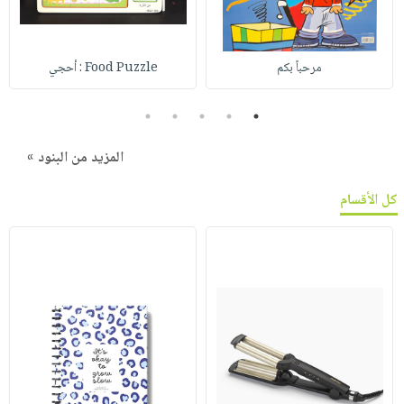
مرحباً بكم
Food Puzzle : أحجي
5
4
3
2
1
المزيد من البنود »
كل الأقسام