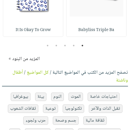
It Is Okay To Grow
Babyliss Triple Ba
5
4
3
2
1
المزيد من البنود »
تصفح المزيد من الكتب في المواضيع التالية /
كل المواضيع
/
أطفال
وناشئة
احتياجات خاصة
الموت
النوم
بيئة
بيوغرافيا
تقبل الذات والآخر
تكنولوجيا
توعية
ثقافات الشعوب
ثقافة مالية
جسم وصحة
حرب ولجوء