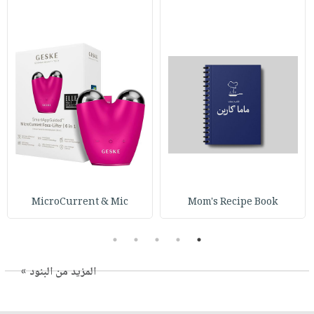
MicroCurrent & Mic
Mom's Recipe Book
5
4
3
2
1
المزيد من البنود »