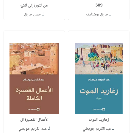
309
من الثورة إلى الشع
لـ
لـ
طارق بوشنايف
حسن طارق
زغاريد الموت
الأعمال القصيرة ال
لـ
لـ
عبد الكريم جويطي
عبد الكريم جويطي