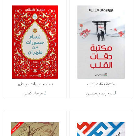
مكتبة دقات القلب
نساء جسورات من طهر
لـ
لـ
لورا إيماي ميسين
مرجان كمالي