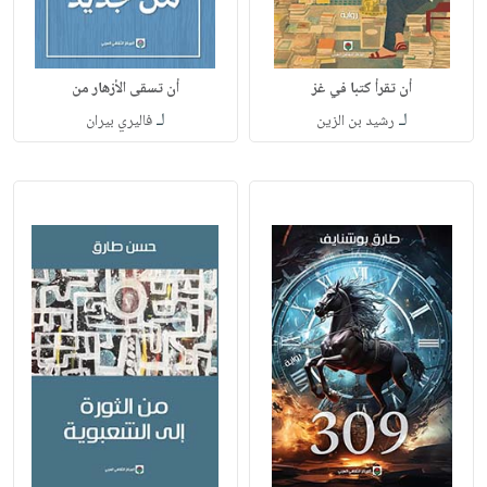
أن تقرأ كتبا في غز
أن تسقى الأزهار من
لـ
لـ
رشيد بن الزين
فاليري بيران