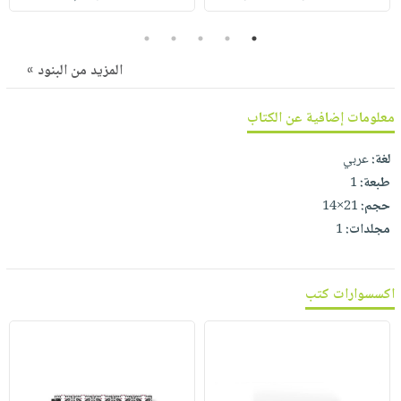
صابون
فيديوهات
عربة
أطفال
5
4
3
2
1
أسئلة
التسوق
مناسبات
يتكرر
المزيد من البنود »
طرحها
نشرة
الإصدارات
معلومات إضافية عن الكتاب
خدمات
نيل
لغة:
عربي
وفرات
طبعة:
1
انشر
حجم:
21×14
كتابك
مجلدات:
1
تواصل
معنا
اكسسوارات كتب