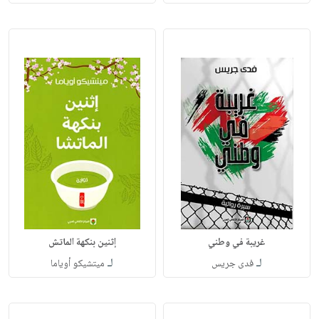
غريبة في وطني
إثنين بنكهة الماتش
لـ
لـ
فدى جريس
ميتشيكو أوياما