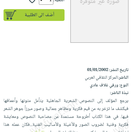
إختياراتنا
الكمية:
تعليمية
أسئلة
إختياراتنا
المواضيع
iKitab
يتكرر
أضف الى الطلبية
كتب
بلا
الأكثر
طرحها
أكاديمية
الصحة
حدود
مبيعاً
تحميل
والعناية
صندوق
أسئلة
وسائل
masmu3
الشخصية
القراءة
يتكرر
تعليمية
على
جديد
English
طرحها
صندوق
Android
books
الكل
تحميل
القراءة
تحميل
iKitab
أجهزة
جوائز
المطبخ
masmu3
تاريخ النشر:
01/01/2002
على
العناية
والسفرة
الناشر:
المركز الثقافي العربي
على
Android
جديد
الشخصية
النوع:
ورقي غلاف عادي
Apple
تحميل
نبذة الناشر:
العناية
الكل
iKitab
يرجع المؤلف إلى النصوص الشعرية الجاهلية يتأمل متونها وأعماقها
وتصفيف
أواني
متجر
على
فيكشف ما تزخر به من قيم فكرية ومظاهر جمالية وصور مبرزاً جوهر الشعر
الشعر
الطهي
الهدايا
Apple
فيها. في هذا الكتاب أطروحة مستمدة من مصاحبة النصوص ومعايشة
العناية
أدوات
فكرية وفنية لضروب الصور والأخيلة والأساليب الفنية...فكان عمله هذا
بالجسم
أقسام
الخبز