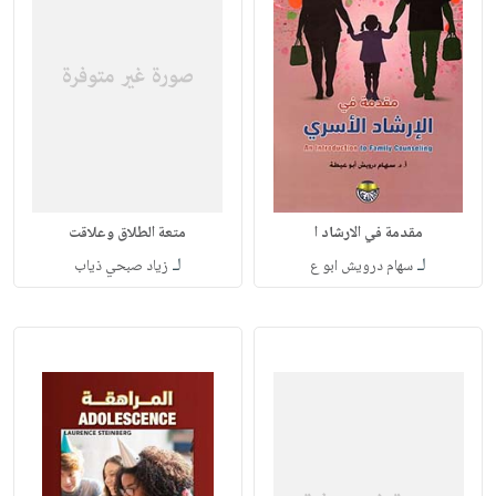
مقدمة في الارشاد ا
متعة الطلاق وعلاقت
لـ
لـ
سهام درويش ابو ع
زياد صبحي ذياب