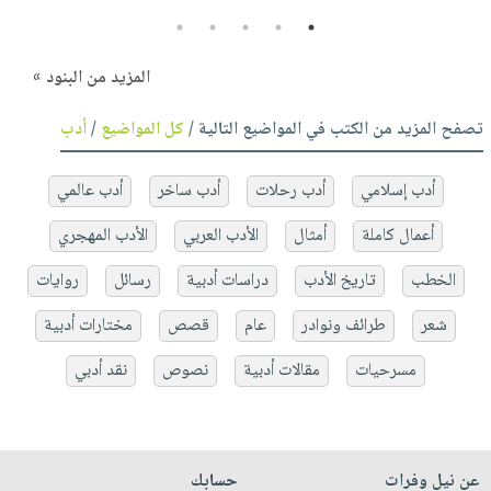
5
4
3
2
1
المزيد من البنود »
تصفح المزيد من الكتب في المواضيع التالية /
كل المواضيع
/
أدب
أدب إسلامي
أدب رحلات
أدب ساخر
أدب عالمي
أعمال كاملة
أمثال
الأدب العربي
الأدب المهجري
الخطب
تاريخ الأدب
دراسات أدبية
رسائل
روايات
شعر
طرائف ونوادر
عام
قصص
مختارات أدبية
مسرحيات
مقالات أدبية
نصوص
نقد أدبي
عن نيل وفرات
حسابك