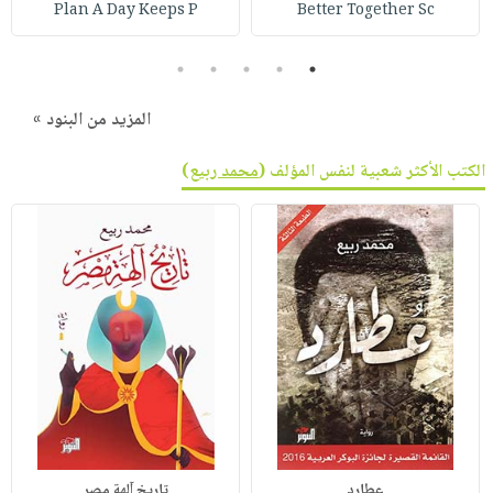
Plan A Day Keeps P
Better Together Sc
5
4
3
2
1
المزيد من البنود »
الكتب الأكثر شعبية لنفس المؤلف (
محمد ربيع
)
عطارد
تاريخ آلهة مصر