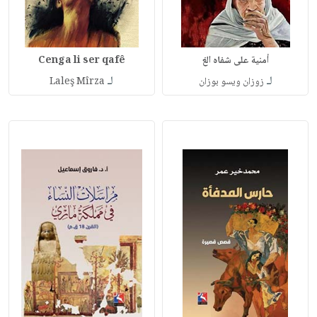
أمنية على شفاه الغ
Cenga li ser qafê
لـ
لـ
زوزان ويسو بوزان
Laleş Mîrza