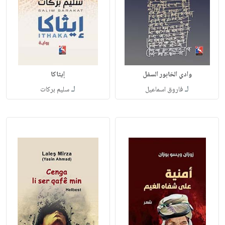
وادي الخابور السفل
إيثاكا
لـ
لـ
فاروق اسماعيل
سليم بركات