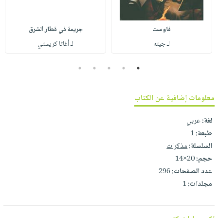
صابون
فيديوهات
عربة
أطفال
أسئلة
التسوق
فاوست
جريمة في قطار الشرق
مناسبات
يتكرر
لـ جيته
لـ أغاثا كريستي
طرحها
نشرة
الإصدارات
خدمات
5
4
3
2
1
نيل
وفرات
معلومات إضافية عن الكتاب
انشر
كتابك
لغة:
عربي
طبعة:
1
تواصل
السلسلة:
مذكرات
معنا
حجم:
20×14
عدد الصفحات:
296
مجلدات:
1