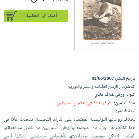
إختياراتنا
الكمية:
تعليمية
أسئلة
إختياراتنا
المواضيع
iKitab
يتكرر
أضف الى الطلبية
كتب
بلا
الأكثر
طرحها
أكاديمية
الصحة
حدود
مبيعاً
تحميل
والعناية
صندوق
أسئلة
إختياراتنا
masmu3
الشخصية
القراءة
يتكرر
وسائل
على
جديد
English
طرحها
تعليمية
Android
books
الكل
تحميل
صندوق
تحميل
iKitab
أجهزة
القراءة
المطبخ
masmu3
تاريخ النشر:
01/06/2007
على
العناية
والسفرة
على
جوائز
الناشر:
دار الزمان للطباعة والنشر والتوزيع
Android
جديد
الشخصية
Apple
النوع:
ورقي غلاف عادي
تحميل
العناية
الكل
يتوفر عادة في غضون أسبوعين
مدة التأمين:
iKitab
وتصفيف
نبذة الناشر:
أواني
متجر
على
الشعر
بخلاف رواياتها البوليسية المعتمدة على الدراما التخيلية، تتحدث آغاثا في
الطهي
الهدايا
Apple
العناية
هذا الكتاب عن جزء من المجتمع والوطن السوريين من خلال مشاهداتها
أدوات
بالجسم
أقسام
العيانية لأماكن حقيقية، ومعايشتها لأشخاص حقيقيين، أبطالها أناس
الخبز