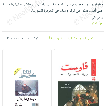
العناية
الأكثر
شحن
حقيقيون من لحم ودم من أبناء جلدتنا ومواطنينا، وأماكنها حقيقية قائمة
أدوات
بالأسنان
مبيعاً
مجاني
حتى أيامنا هذه، هي قرانا ومدننا في الجزيرة السورية.
المائدة
الحمية
العودة
وهي في
...
بنود
الأوعية
والتغذية
للمدارس
إقرأ المزيد
مختارة
والتخزين
اشتراكات
اكسسوارات
أدوات
كتب
كل
الزبائن الذين اشتروا هذا البند اشتروا أيضاً
الزبائن الذين شاهدوا هذا البند
بحث
المطبخ
الاشتراكات
اكسسوارات
متقدم
منزلية
صندوق
القراءة
اكسسوارات
iKitab
ملابس
نيل
بلا
مطرزات
وفرات
حدود
حقائب
عن
حسابك
حلي
الشركة
عناية
لائحة
سياسة
بالذات
الأمنيات
الشركة