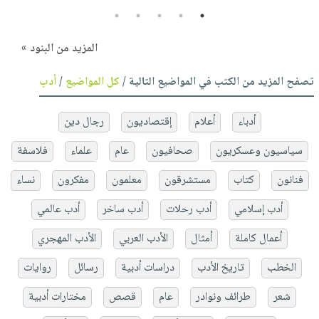
5
4
3
2
1
المزيد من البنود »
تصفح المزيد من الكتب في المواضيع التالية /
كل المواضيع
/
أدب
أدباء
أعلام
إقتصاديون
رجال دين
سياسيون وعسكريون
صحافيون
عام
علماء
فلاسفة
فنانون
كتاب
مستشرقون
معلمون
مفكرون
نساء
أدب إسلامي
أدب رحلات
أدب ساخر
أدب عالمي
أعمال كاملة
أمثال
الأدب العربي
الأدب المهجري
الخطب
تاريخ الأدب
دراسات أدبية
رسائل
روايات
شعر
طرائف ونوادر
عام
قصص
مختارات أدبية