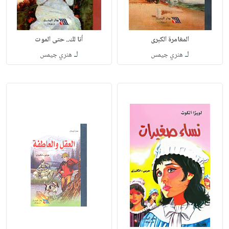
المغامرة الكبرى
أنا لك.. حتى الموت
لـ
لـ
هنري جيمس
هنري جيمس