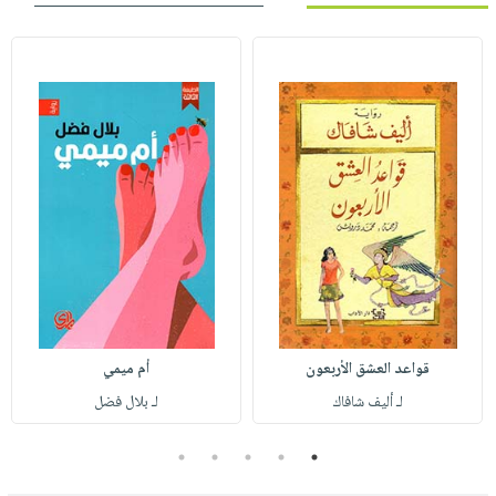
قواعد العشق الأربعون
أم ميمي
لـ أليف شافاك
لـ بلال فضل
5
4
3
2
1