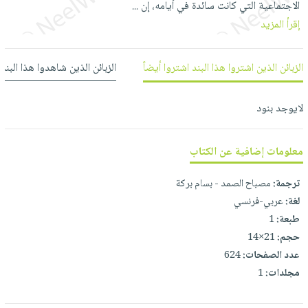
الاجتماعية التي كانت سائدة في أيامه، إن
...
العناية
الأكثر
شحن
أدوات
إقرأ المزيد
بالأسنان
مبيعاً
مجاني
المائدة
الحمية
العودة
بنود
الأوعية
والتغذية
للمدارس
الزبائن الذين اشتروا هذا البند اشتروا أيضاً
الزبائن الذين شاهدوا هذا البند
مختارة
والتخزين
اشتراكات
اكسسوارات
أدوات
كتب
كل
لايوجد بنود
بحث
المطبخ
الاشتراكات
اكسسوارات
متقدم
منزلية
صندوق
معلومات إضافية عن الكتاب
القراءة
اكسسوارات
ترجمة:
مصباح الصمد - بسام بركة
iKitab
ملابس
نيل
لغة:
عربي-فرنسي
بلا
مطرزات
وفرات
طبعة:
1
حدود
حقائب
حجم:
21×14
عن
حسابك
حلي
عدد الصفحات:
624
الشركة
مجلدات:
1
عناية
لائحة
سياسة
بالذات
الأمنيات
الشركة