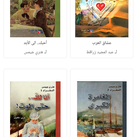
عشاق العرب
أحبك.. الى الأبد
لـ
لـ
عبد المجيد زراقط
هنري جيمس