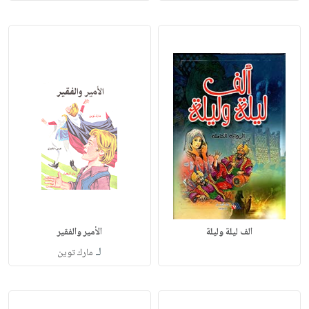
الف ليلة وليلة
الأمير والفقير
لـ
مارك توين