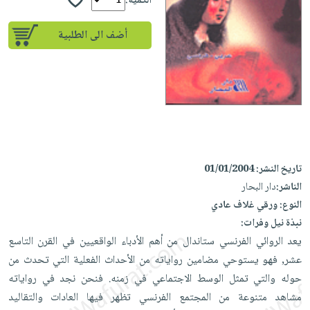
إختياراتنا
الكمية:
تعليمية
أسئلة
إختياراتنا
المواضيع
iKitab
يتكرر
أضف الى الطلبية
كتب
بلا
الأكثر
طرحها
أكاديمية
الصحة
حدود
مبيعاً
تحميل
والعناية
صندوق
أسئلة
إختياراتنا
masmu3
الشخصية
القراءة
يتكرر
وسائل
على
جديد
English
طرحها
تعليمية
Android
books
الكل
تحميل
صندوق
تحميل
iKitab
أجهزة
القراءة
المطبخ
masmu3
تاريخ النشر:
01/01/2004
على
العناية
والسفرة
على
جوائز
الناشر:
دار البحار
Android
جديد
الشخصية
Apple
النوع:
ورقي غلاف عادي
تحميل
العناية
نبذة نيل وفرات:
الكل
iKitab
وتصفيف
يعد الروائي الفرنسي ستاندال من أهم الأدباء الواقعيين في القرن التاسع
أواني
متجر
على
الشعر
عشر, فهو يستوحي مضامين رواياته من الأحداث الفعلية التي تحدث من
الطهي
الهدايا
Apple
العناية
حوله والتي تمثل الوسط الاجتماعي في زمنه. فنحن نجد في رواياته
أدوات
بالجسم
أقسام
مشاهد متنوعة من المجتمع الفرنسي تظهر فيها العادات والتقاليد
الخبز