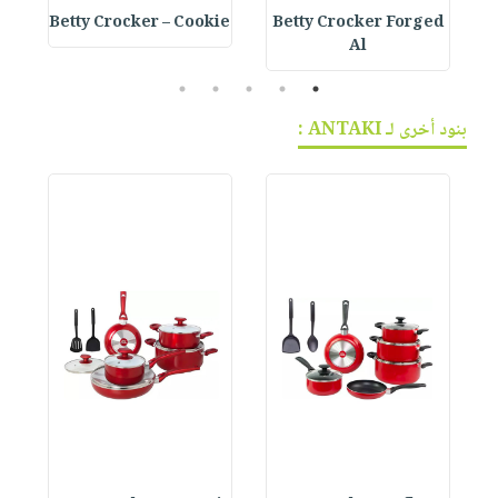
e
Betty Crocker – Cookie
Betty Crocker Forged
Al
5
4
3
2
1
بنود أخرى لـ ANTAKI :