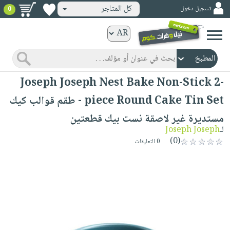
كل المتاجر
تسجيل دخول
0
كتب
ورقية
المواضيع
صدر
كتب
Joseph Joseph Nest Bake Non-Stick 2-
حديثاً
الكترونية
piece Round Cake Tin Set - طقم قوالب كيك
الأكثر
الصفحة
مستديرة غير لاصقة نست بيك قطعتين
مبيعاً
الرئيسية
كتب
لـ
Joseph Joseph
جوائز
صدر
(0)
صوتية
0 التعليقات
شحن
حديثاً
الصفحة
مخفض
الأكثر
الرئيسية
عروض
أطفال
مبيعاً
masmu3
خاصة
وناشئة
كتب
بلا
صفحات
مجانية
الصفحة
وسائل
حدود
مشوقة
الرئيسية