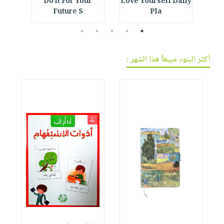
IVE
Do it For Your
Love Yourself Daily
Embroidered Hat :
Future S
Pla
5
4
3
2
1
أكثر البنود مبيعاً هذا الشهر :