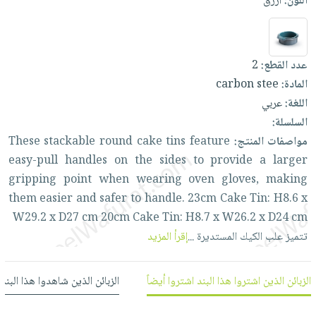
اللون:
أزرق
العناية
الأكثر
شحن
أدوات
بالأسنان
مبيعاً
مجاني
المائدة
الحمية
العودة
بنود
الأوعية
عدد القطع:
2
والتغذية
للمدارس
مختارة
والتخزين
اشتراكات
المادة:
carbon stee
اكسسوارات
أدوات
اللغة:
عربي
كتب
كل
بحث
المطبخ
السلسلة:
الاشتراكات
اكسسوارات
متقدم
مواصفات المنتج:
feature
tins
cake
round
stackable
These
منزلية
صندوق
easy-pull
handles
on
the
sides
to
provide
a
larger
القراءة
اكسسوارات
gripping
point
when
wearing
oven
gloves,
making
نيل
iKitab
ملابس
them
easier
and
safer
to
handle.
23cm
Cake
Tin:
H8.6
x
وفرات
بلا
مطرزات
W29.2
x
D27
cm
20cm
Cake
Tin:
H8.7
x
W26.2
x
D24
cm
حدود
عن
تتميز
علب
الكيك
المستديرة
...
إقرأ المزيد
حقائب
حسابك
الشركة
حلي
لائحة
سياسة
عناية
الزبائن الذين اشتروا هذا البند اشتروا أيضاً
الزبائن الذين شاهدوا هذا البند
الأمنيات
الشركة
بالذات