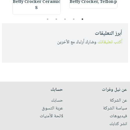
s
Betty Crocker Ceramic
Betty Crocker, Teflon p
S
5
4
3
2
1
أبرز التعليقات
أكتب تعليقاتك
وشارك أراءك مع الأخرين
عن نيل وفرات
حسابك
عن الشركة
حسابك
سياسة الشركة
عربة التسوق
فيديوهات
لائحة الأمنيات
انشر كتابك