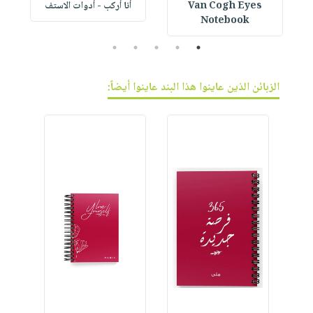
Van Cogh Eyes
أنا أركب - أدوات الاستف
 1
Notebook
5
4
3
2
1
الزبائن الذين عاينوا هذا البند عاينوا أيضاً: