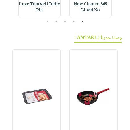
ined
Love Yourself Daily
365 New Chance
Cus
Pla
Lined No
5
4
3
2
1
وصلنا حديثاً لـ ANTAKI :