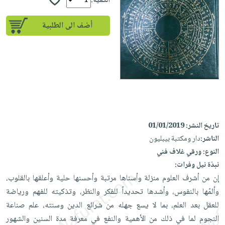
إختياراتنا
الكمية:
تعليمية
أسئلة
إختياراتنا
المواضيع
iKitab
يتكرر
أضف الى الطلبية
كتب
بلا
الأكثر
طرحها
أكاديمية
الصحة
حدود
مبيعاً
تحميل
والعناية
صندوق
أسئلة
وسائل
masmu3
الشخصية
القراءة
يتكرر
تعليمية
على
جديد
English
طرحها
صندوق
Android
books
الكل
تحميل
القراءة
تحميل
iKitab
أجهزة
جوائز
المطبخ
masmu3
تاريخ النشر:
01/01/2019
على
العناية
والسفرة
على
الناشر:
دار ومكتبة بيبليون
Android
جديد
الشخصية
Apple
النوع:
ورقي غلاف فني
تحميل
العناية
الكل
نبذة نيل وفرات:
iKitab
وتصفيف
إن من أشرف العلوم منزلة وأسناها مرتبة وأحسنها حلية وأعلقها بالقلوب،
أواني
متجر
على
الشعر
وألمّها بالنفوس، وأشدها تحديداً للفكر والنظر، وتذكيته للفهم ورياضة
الطهي
الهدايا
Apple
العناية
للعقل بعد العلم، بما لا يسع جهله من شرائع الدين وسنته، علم صناعة
أدوات
بالجسم
أقسام
النجوم لما في ذلك من الأهمية والنفع في معرفة مدة السنين والشهور
الخبز