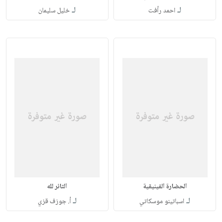
لـ
لـ
احمد رأفت
خليل سليمان
الحضارة الفينيقية
الثائر لله
لـ
لـ
اسباتينو موسكاتي
أ. جوزف قزي