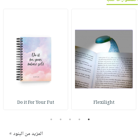
Do it For Your Fut
Flexilight
5
4
3
2
1
المزيد من البنود »