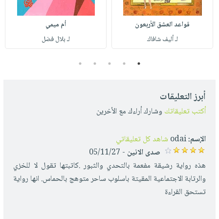
قواعد العشق الأربعون
أم ميمي
لـ أليف شافاك
لـ بلال فضل
5
4
3
2
1
أبرز التعليقات
أكتب تعليقاتك
وشارك أراءك مع الأخرين
الإسم:
odai
شاهد كل تعليقاتي
صدى الانين
- 05/11/27
هذه رواية رشيقة مفعمة بالتحدي والثبور .كاتبتها تقول لا للخزي
والرتابة الاجتماعية المقيتة باسلوب ساحر متوهج بالحماس. انها رواية
تستحق القراءة