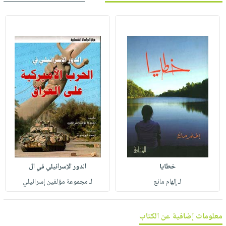
صابون
فيديوهات
عربة
أطفال
أسئلة
التسوق
مناسبات
يتكرر
طرحها
نشرة
الإصدارات
خدمات
نيل
وفرات
انشر
كتابك
تواصل
معنا
خطايا
الدور الإسرائيلي في ال
لـ إلهام مانع
لـ مجموعة مؤلفين إسرائيلي
معلومات إضافية عن الكتاب