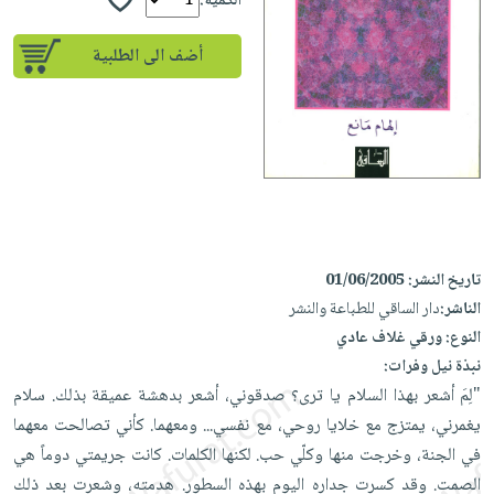
إختياراتنا
الكمية:
تعليمية
أسئلة
إختياراتنا
المواضيع
iKitab
يتكرر
أضف الى الطلبية
كتب
بلا
الأكثر
طرحها
أكاديمية
الصحة
حدود
مبيعاً
تحميل
والعناية
صندوق
أسئلة
وسائل
masmu3
الشخصية
القراءة
يتكرر
تعليمية
على
جديد
English
طرحها
صندوق
Android
books
الكل
تحميل
القراءة
تحميل
iKitab
أجهزة
جوائز
المطبخ
masmu3
تاريخ النشر:
01/06/2005
على
العناية
والسفرة
على
الناشر:
دار الساقي للطباعة والنشر
Android
جديد
الشخصية
Apple
النوع:
ورقي غلاف عادي
تحميل
العناية
الكل
نبذة نيل وفرات:
iKitab
وتصفيف
"لِمَ أشعر بهذا السلام يا ترى؟ صدقوني، أشعر بدهشة عميقة بذلك. سلام
أواني
متجر
على
الشعر
يغمرني، يمتزج مع خلايا روحي، مع نفسي... ومعهما. كأني تصالحت معهما
الطهي
الهدايا
Apple
العناية
في الجنة، وخرجت منها وكلّي حب. لكنها الكلمات. كانت جريمتي دوماً هي
أدوات
بالجسم
أقسام
الصمت. وقد كسرت جداره اليوم بهذه السطور. هدمته، وشعرت بعد ذلك
الخبز