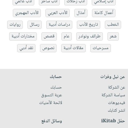
أدب إسلامي
أدب رحلات
أدب ساخر
أدب عالمي
أعمال كاملة
أمثال
الأدب العربي
الأدب المهجري
الخطب
تاريخ الأدب
دراسات أدبية
رسائل
روايات
شعر
طرائف ونوادر
عام
قصص
مختارات أدبية
مسرحيات
مقالات أدبية
نصوص
نقد أدبي
عن نيل وفرات
حسابك
عن الشركة
حسابك
سياسة الشركة
عربة التسوق
فيديوهات
لائحة الأمنيات
انشر كتابك
حمّل iKitab
وسائل الدفع