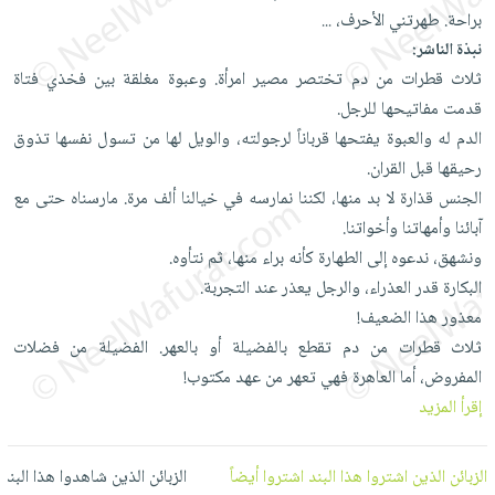
العناية
الأكثر
شحن
براحة. طهرتني الأحرف،
...
أدوات
بالأسنان
مبيعاً
مجاني
نبذة الناشر:
المائدة
الحمية
العودة
ثلاث قطرات من دم تختصر مصير امرأة. وعبوة مغلقة بين فخذي فتاة
بنود
الأوعية
والتغذية
للمدارس
قدمت مفاتيحها للرجل.
مختارة
والتخزين
اشتراكات
الدم له والعبوة يفتحها قرباناً لرجولته، والويل لها من تسول نفسها تذوق
اكسسوارات
أدوات
رحيقها قبل القران.
كتب
كل
بحث
المطبخ
الجنس قذارة لا بد منها، لكننا نمارسه في خيالنا ألف مرة. مارسناه حتى مع
الاشتراكات
اكسسوارات
متقدم
آبائنا وأمهاتنا وأخواتنا.
منزلية
صندوق
ونشهق، ندعوه إلى الطهارة كأنه براء منها، ثم نتأوه.
القراءة
اكسسوارات
البكارة قدر العذراء، والرجل يعذر عند التجربة.
iKitab
ملابس
نيل
معذور هذا الضعيف!
بلا
مطرزات
وفرات
ثلاث قطرات من دم تقطع بالفضيلة أو بالعهر. الفضيلة من فضلات
حدود
حقائب
المفروض، أما العاهرة فهي تعهر من عهد مكتوب!
عن
حسابك
حلي
إقرأ المزيد
الشركة
عناية
لائحة
سياسة
بالذات
الأمنيات
الزبائن الذين اشتروا هذا البند اشتروا أيضاً
الزبائن الذين شاهدوا هذا البند
الشركة