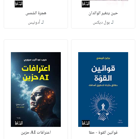
حين يتغير الوالدان
هجرة الشمس
لـ
لـ
بول ديكس
أدونيس
قوانين القوة - حقا
اعترافات AI حزين