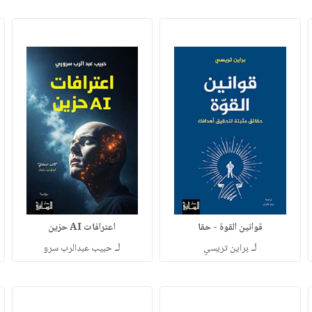
قوانين القوة - حقا
اعترافات AI حزين
لـ
لـ
براين تريسي
حبيب عبدالرب سرو