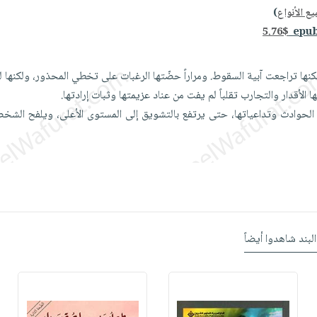
ع الأنواع
)
5.76$
ة، لكنها تراجعت آبية السقوط. ومراراً حضّتها الرغبات على تخطي المحذور، ولكنها
 الأقدار والتجارب تقلباً لم يفت من عناد عزيمتها وثبات إرادتها.
حوادث وتداعياتها، حتى يرتفع بالتشويق إلى المستوى الأعلى، ويلفح الشخ
البند شاهدوا أيضاً