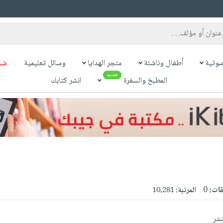
وتية
أطفال وناشئة
متجر الهدايا
وسائل تعليمية
شح
جديد
المطبخ والسفرة
انشر كتابك
قات:
0
المرتبة:
10,281
نشر