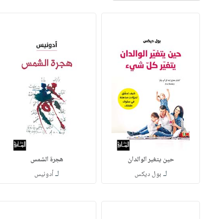
حين يتغير الوالدان
هجرة الشمس
لـ
لـ
بول ديكس
أدونيس