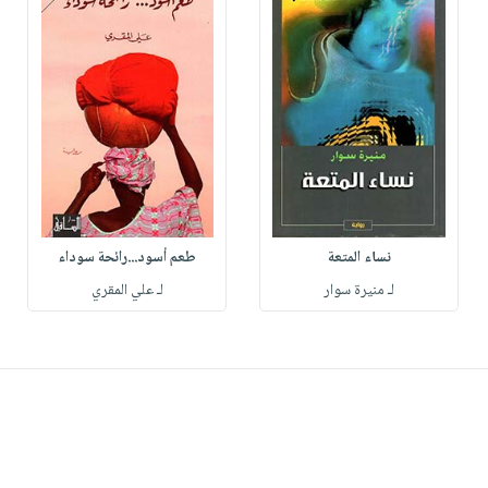
نساء المتعة
طعم أسود...رائحة سوداء
لـ منيرة سوار
لـ علي المقري