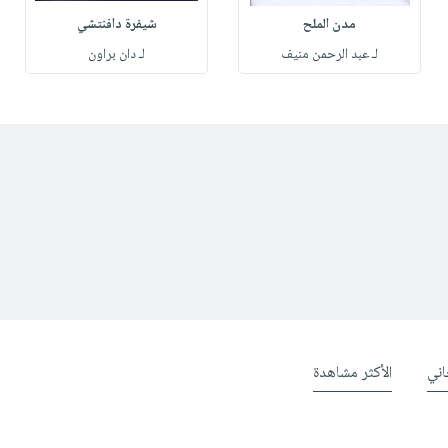
مدن الملح
شيفرة دافنتشي
لـ عبد الرحمن منيف
لـ دان براون
ني
الأكثر مشاهدة