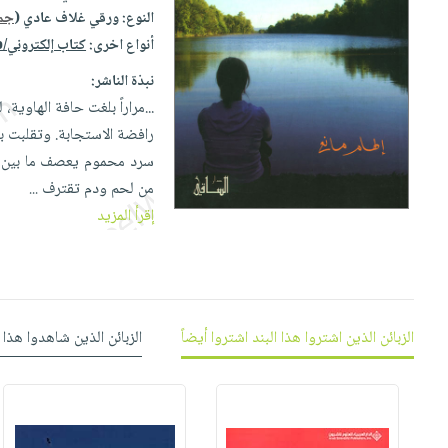
إختياراتنا
تعليمية
أسئلة
النوع:
ورقي غلاف عادي (
جمي
إختياراتنا
المواضيع
iKitab
يتكرر
أنواع اخرى:
كتاب إلكتروني/epub
كتب
بلا
الأكثر
طرحها
أكاديمية
الصحة
نبذة الناشر:
حدود
مبيعاً
تحميل
والعناية
...مراراً بلغت حافة الهاوي
صندوق
أسئلة
إختياراتنا
masmu3
الشخصية
رافضة الاستجابة. وتقلبت بها
القراءة
يتكرر
وسائل
على
جديد
سرد محموم يعصف ما بين ال
English
طرحها
تعليمية
Android
من لحم ودم تقترف
...
books
الكل
تحميل
صندوق
تحميل
إقرأ المزيد
iKitab
أجهزة
القراءة
المطبخ
masmu3
على
العناية
والسفرة
على
جوائز
Android
جديد
الشخصية
Apple
تحميل
العناية
الكل
الزبائن الذين اشتروا هذا البند اشتروا أيضاً
الزبائن الذين شاهدوا هذا 
iKitab
وتصفيف
أواني
متجر
على
الشعر
الطهي
الهدايا
Apple
العناية
أدوات
بالجسم
أقسام
الخبز