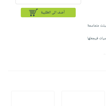
أضف الى الطلبية
 لبثت متماسمة
صيات فيجعلها