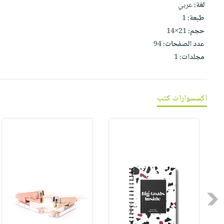
صابون
لغة:
عربي
فيديوهات
عربة
طبعة:
1
أطفال
أسئلة
التسوق
حجم:
21×14
مناسبات
يتكرر
عدد الصفحات:
94
طرحها
نشرة
مجلدات:
1
الإصدارات
خدمات
نيل
وفرات
اكسسوارات كتب
انشر
كتابك
تواصل
معنا
Previous