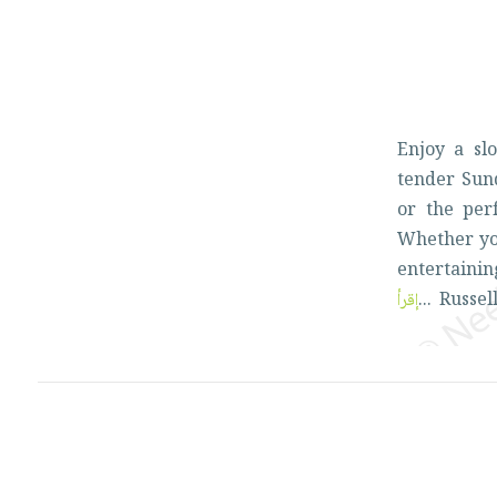
Enjoy
a
s
tender
Sun
or
the
per
Whether
y
entertain
إقرأ
...
Russel