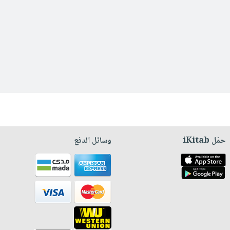
حمّل iKitab
وسائل الدفع