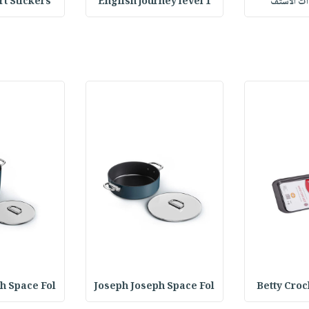
Stickers : ملصقات
English journey level 1
وات الاستف
h Space Fol
Joseph Joseph Space Fol
Betty Croc