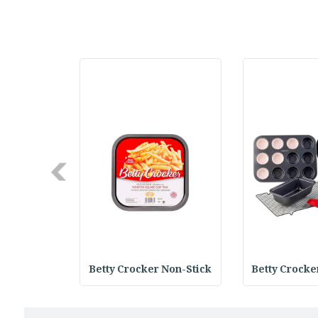
Next
 Round Bak
Betty Crocker Non-Stick
Betty Crocke