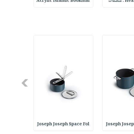
حقيبة مسر
Acrylic Islamic Bookmar
Heart 
Next
 GrillOut
Joseph Joseph Space Fol
Joseph Josep