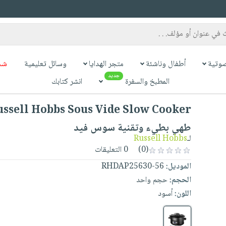
وتية
أطفال وناشئة
متجر الهدايا
وسائل تعليمية
شح
جديد
المطبخ والسفرة
انشر كتابك
طهي بطيء وتقنية سوس فيد
Russell Hobbs
لـ
0 التعليقات
(0)
RHDAP25630-56
الموديل:
الحجم:
حجم واحد
اللون:
أسود