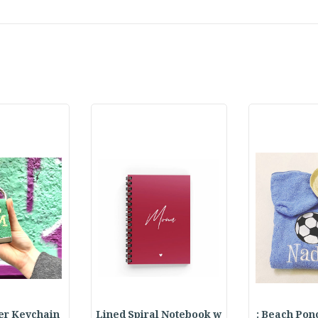
ter Keychain
Lined Spiral Notebook w
Beach Ponch