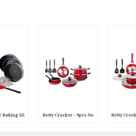
r Baking SE
Betty Crocker – 9pcs No
Betty Croc