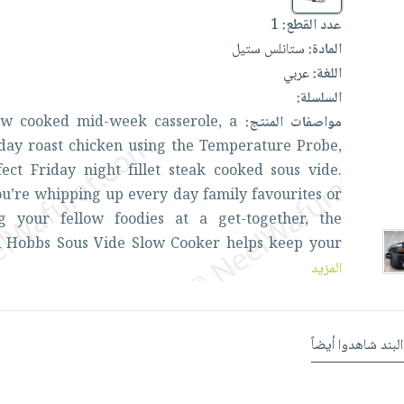
1
عدد القطع:
المادة:
ستانلس ستيل
اللغة:
عربي
السلسلة:
low
cooked
mid-week
casserole,
a
مواصفات المنتج:
day
roast
chicken
using
the
Temperature
Probe,
fect
Friday
night
fillet
steak
cooked
sous
vide.
ou’re
whipping
up
every
day
family
favourites
or
ing
your
fellow
foodies
at
a
get-together,
the
l
Hobbs
Sous
Vide
Slow
Cooker
helps
keep
your
المزيد
البند شاهدوا أيضاً