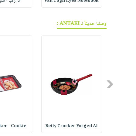
أنا أركب - أد
Van Cogh Eyes Notebook
ف الجر
وصلنا حديثاً لـ ANTAKI :
Previous
ker – Cookie
Betty Crocker Forged Al
Joseph Jo