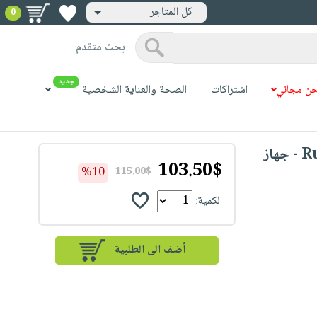
كل المتاجر
0
بحث متقدم
جديد
ن مجاني
اشتراكات
الصحة والعناية الشخصية
Russell Hobbs Sous Vide Slow Cooker - جهاز
103.50$
%10
115.00$
الكمية: