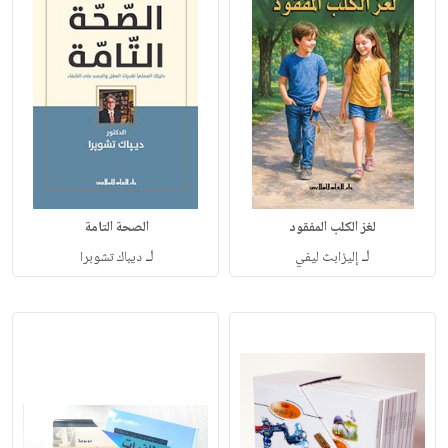
لغز الكلب المفقود
الصحة التامة
لـ
لـ
إليزابث ليفي
ديباك تشوبرا