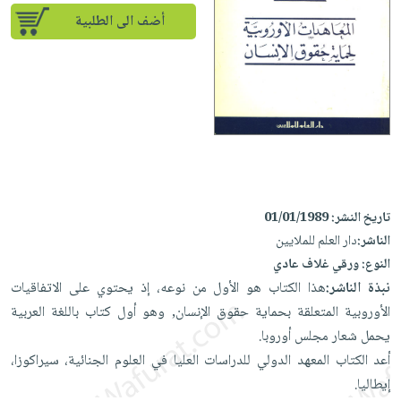
إختياراتنا
تعليمية
أسئلة
إختياراتنا
أضف الى الطلبية
المواضيع
iKitab
يتكرر
كتب
بلا
الأكثر
طرحها
أكاديمية
الصحة
حدود
مبيعاً
تحميل
والعناية
صندوق
أسئلة
إختياراتنا
masmu3
الشخصية
القراءة
يتكرر
وسائل
على
جديد
English
طرحها
تعليمية
Android
books
الكل
تحميل
صندوق
تحميل
iKitab
أجهزة
القراءة
المطبخ
masmu3
تاريخ النشر:
01/01/1989
على
العناية
والسفرة
على
جوائز
الناشر:
دار العلم للملايين
Android
جديد
الشخصية
Apple
النوع:
ورقي غلاف عادي
تحميل
العناية
نبذة الناشر:
هذا الكتاب هو الأول من نوعه، إذ يحتوي على الاتفاقيات
الكل
iKitab
وتصفيف
الأوروبية المتعلقة بحماية حقوق الإنسان, وهو أول كتاب باللغة العربية
أواني
متجر
على
الشعر
يحمل شعار مجلس أوروبا.
الطهي
الهدايا
Apple
العناية
أعد الكتاب المعهد الدولي للدراسات العليا في العلوم الجنائية، سيراكوزا،
أدوات
بالجسم
أقسام
إيطاليا.
الخبز