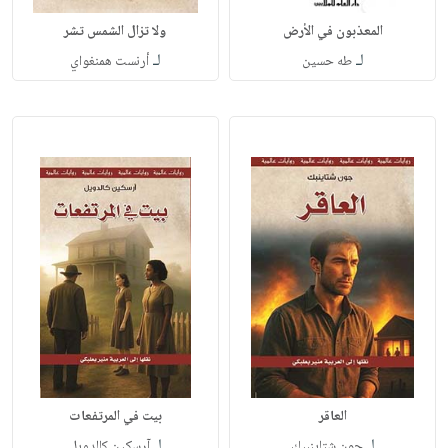
المعذبون في الأرض
ولا تزال الشمس تشر
لـ
لـ
طه حسين
أرنست همنغواي
العاقر
بيت في المرتفعات
لـ
لـ
جون شتاينبيك
آرسكين كالدويل