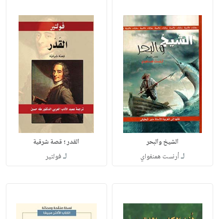
الشيخ والبحر
القدر ؛ قصة شرقية
لـ
لـ
أرنست همنغواي
فولتير