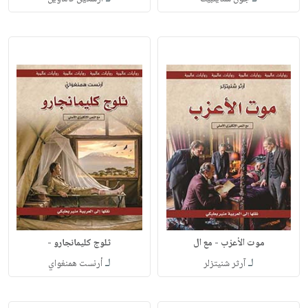
موت الأعزب - مع ال
ثلوج كليمانجارو -
لـ
لـ
آرثر شنيتزلر
أرنست همنغواي