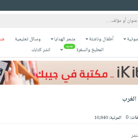
وتية
أطفال وناشئة
متجر الهدايا
وسائل تعليمية
شح
جديد
المطبخ والسفرة
انشر كتابك
الغرب
قات:
0
المرتبة:
10,840
نشر