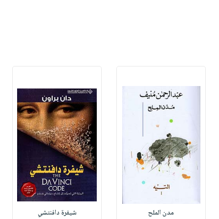
مدن الملح
شيفرة دافنتشي