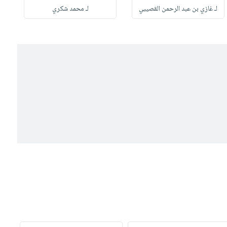
لـ غازي بن عبد الرحمن القصيبي
لـ محمد شكري
ل