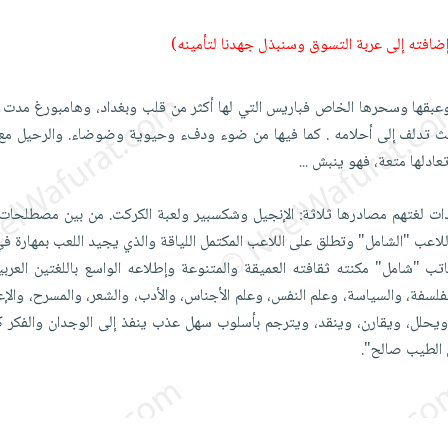
 إضافته إلى عربة التسوق وسنبذل جهدنا لتأمينه)
 وعبقها وسحرها الخاص فباريس التي لها أكثر من قلب وبغداد، وهامبورغ مدت لا
ث تدلف إلى أحلامه . كما فيها من ضوء ودفء وحيوية وضوضاء. والرحيل مع
عادلها متعة، فهو ينبش
...
دات لغتهم مصادرها ثلاثة: الإنجيل وشكسبير ولعبة الكركت. من بين مصطلحات 
 "شامل" مكنته ثقافته العميقة والمتنوعة وإطلاعه الواسع باللغتين العربية
لفلسفة، والسياسة، وعلم النفس، وعلم الأجناس، والأدب، والشعر، والمسرح، والإع
حلل، ويقارن، وينقد، ويترجم بأسلوب سهل عذب ينفذ إلى الوجدان والفكر ك
الطيب صالح".