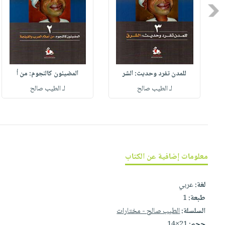
صابون
فيديوهات
Previous
عربة
أطفال
أسئلة
التسوق
مناسبات
يتكرر
طرحها
نشرة
الإصدارات
خدمات
للمدن تفرد وحديث: الشر
المضيئون كالنجوم: من أ
نيل
لـ الطيب صالح
لـ الطيب صالح
وفرات
انشر
كتابك
تواصل
معنا
معلومات إضافية عن الكتاب
لغة:
عربي
طبعة:
1
السلسلة:
الطيب صالح - مختارات
حجم:
21×14