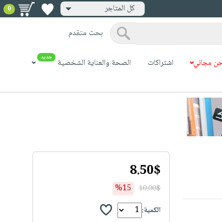
كل المتاجر
0
بحث متقدم
جديد
ن مجاني
اشتراكات
الصحة والعناية الشخصية
8.50$
%15
10.00$
الكمية: