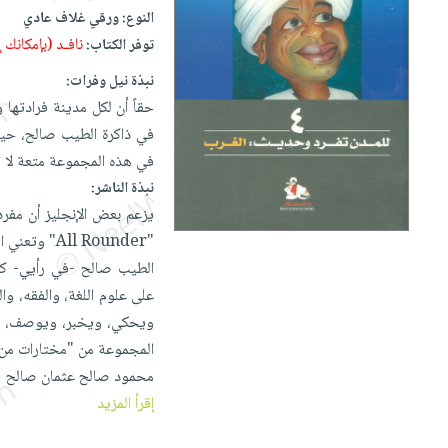
إختياراتنا
تعليمية
أسئلة
النوع:
ورقي غلاف عادي
إختياراتنا
المواضيع
iKitab
يتكرر
نافـد (بإمكانك
توفر الكتاب:
كتب
بلا
الأكثر
طرحها
أكاديمية
الصحة
نبذة نيل وفرات:
حدود
مبيعاً
تحميل
والعناية
حقاً أن لكل مدينة فرادتها
صندوق
أسئلة
وسائل
masmu3
الشخصية
في ذاكرة الطيب صالح، حي
القراءة
يتكرر
تعليمية
على
جديد
في هذه المجموعة متعة لا ت
English
طرحها
صندوق
Android
نبذة الناشر:
books
الكل
تحميل
القراءة
تحميل
يزعم بعض الإنجليز أن مفر
iKitab
أجهزة
جوائز
المطبخ
masmu3
"All Rounder" وتعني اللاعب "الشامل" وتطلق على اللاعب المكتمل اللياقة والذي يجيد اللعب بمهارة في كل موقع.
على
العناية
والسفرة
على
الطيب صالح -في رأيي- كاتب
Android
جديد
الشخصية
Apple
على علوم اللغة، والفقه، وا
تحميل
العناية
ويحكي، ويخبر، ويوصف، وي
الكل
iKitab
وتصفيف
المجموعة من "مختارات من 
أواني
متجر
على
الشعر
محمود صالح عثمان صالح
الطهي
الهدايا
Apple
العناية
إقرأ المزيد
أدوات
بالجسم
أقسام
الخبز