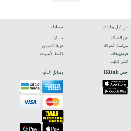
عن نيل وفرات
حسابك
عن الشركة
حسابك
سياسة الشركة
عربة التسوق
فيديوهات
لائحة الأمنيات
انشر كتابك
حمّل iKitab
وسائل الدفع