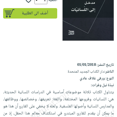
إختياراتنا
الكمية:
تعليمية
أسئلة
إختياراتنا
المواضيع
iKitab
يتكرر
أضف الى الطلبية
كتب
بلا
الأكثر
طرحها
أكاديمية
الصحة
حدود
مبيعاً
تحميل
والعناية
صندوق
أسئلة
إختياراتنا
masmu3
الشخصية
القراءة
يتكرر
وسائل
على
جديد
English
طرحها
تعليمية
Android
books
الكل
تحميل
صندوق
تحميل
iKitab
أجهزة
القراءة
المطبخ
masmu3
تاريخ النشر:
01/01/2018
على
العناية
والسفرة
على
جوائز
الناشر:
دار الكتاب الجديد المتحدة
Android
جديد
الشخصية
Apple
النوع:
ورقي غلاف عادي
تحميل
العناية
نبذة نيل وفرات:
الكل
iKitab
وتصفيف
يتناول الكتاب ثلاثة موضوعات أساسية في الدراسات اللسانية الحديثة،
أواني
متجر
على
الشعر
هي: اللسانيات وفروعها المختلفة، واللغة: تعريفها، وخصائصها، ووظائفها،
الطهي
الهدايا
Apple
العناية
والمدارس اللسانية وأصولها الفلسفية. ولعله لا يخفي على القارئ أن هذا هو
أدوات
بالجسم
أقسام
ما يمكن أن يقدم للقارئ المبتدئ في استكشاف معالم هذا الحقل، إذ من
الخبز