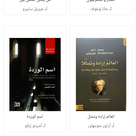
التجار والمصرفيون
هل يمكن الفصل بين
لـ
لـ
جاك لوغوف
جيزيل سابيرو
العالم إرادة وتمثل
اسم الوردة
لـ
لـ
آرتور شوبنهاور
أمبرتو إيكو