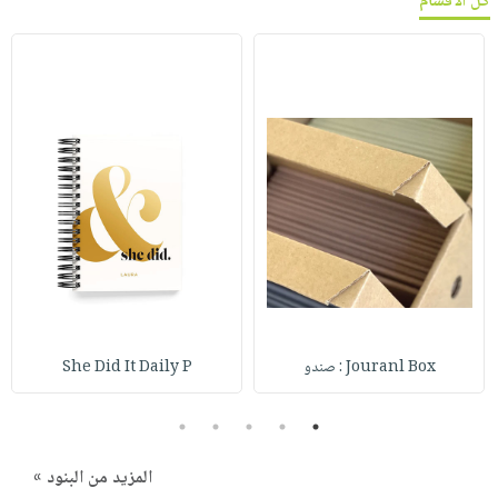
كل الأقسام
Jouranl Box : صندو
She Did It Daily P
5
4
3
2
1
المزيد من البنود »