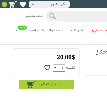
كل المتاجر
0
بحث متقدم
جديد
ن مجاني
اشتراكات
الصحة والعناية الشخصية
Skillmatics Shap : الأشكال
20.00$
الكمية: