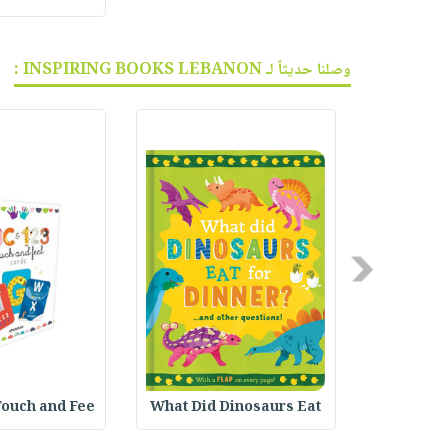
وصلنا حديثاً لـ INSPIRING BOOKS LEBANON :
Previous
Touch and Fee
What Did Dinosaurs Eat
Tiny Thou