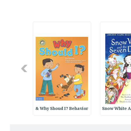
Next
 Structure
Why Shoud I? Behavior &
Snow White A