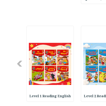
Next
ding Engli
Level 1 Reading English
Level 2 Read