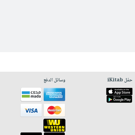
حمّل iKitab
وسائل الدفع