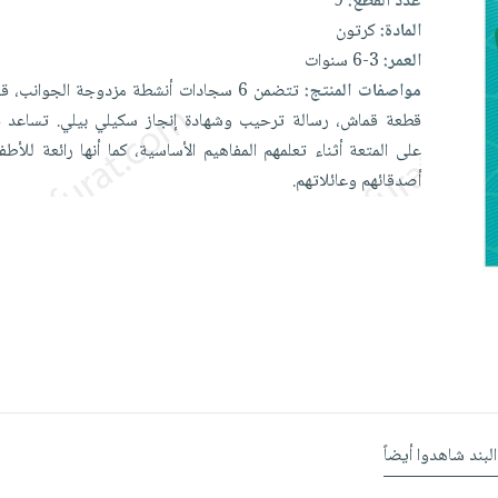
عدد القطع:
9
المادة:
كرتون
العمر:
3-6 سنوات
مواصفات المنتج:
تتضمن
6
سجادات
أنشطة
مزدوجة
الجوانب،
ق
قطعة
قماش،
رسالة
ترحيب
وشهادة
إنجاز
سكيلي
بيلي.
تساعد
ح
على
المتعة
أثناء
تعلمهم
المفاهيم
الأساسية،
كما
أنها
رائعة
للأطف
أصدقائهم
وعائلاتهم.
البند شاهدوا أيضاً