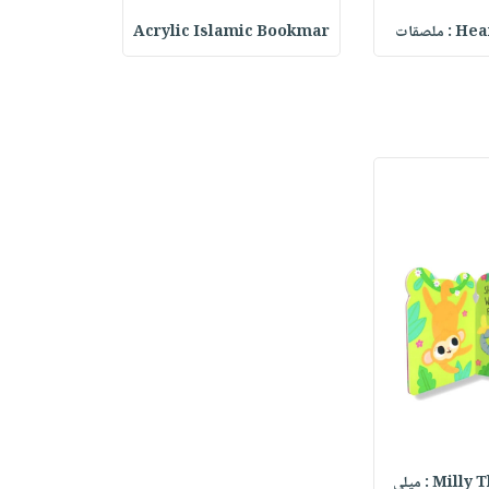
ملصقات
Acrylic Islamic Bookmar
حقيبة مسر
Mi : ميلي