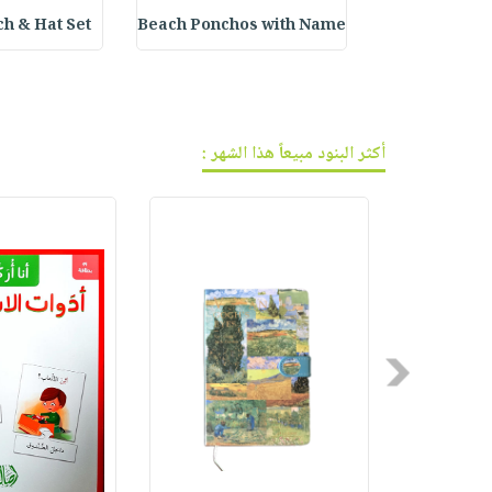
فيديوهات
صابون
عربة
 & Hat Set :
Beach Ponchos with Name
Embroidered 
أسئلة
التسوق
أطفال
يتكرر
مناسبات
طرحها
نشرة
الإصدارات
خدمات
أكثر البنود مبيعاً هذا الشهر :
نيل
وفرات
انشر
كتابك
تواصل
معنا
Previous