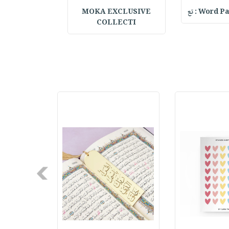
Word : تع
MOKA EXCLUSIVE
al Notebook w
COLLECTI
Next