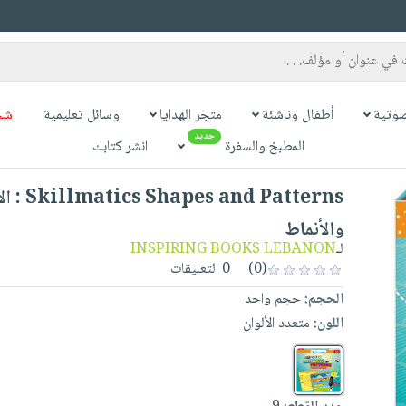
وتية
أطفال وناشئة
متجر الهدايا
وسائل تعليمية
شح
جديد
المطبخ والسفرة
انشر كتابك
es and Patterns
والأنماط
لـ
INSPIRING BOOKS LEBANON
(0)
0 التعليقات
الحجم:
حجم واحد
اللون:
متعدد الألوان