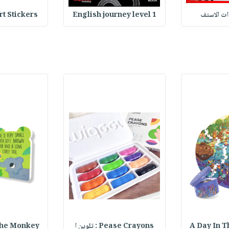
وات الاستف
English journey level 1
Heart Stickers : 
A Day In T
Pease Crayons : تلوين ا
lly The Monkey