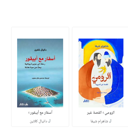
الرومي ؛ القصة غير
أسفار مع أبيقور ؛
لـ
لـ
شاهرام شيفا
دانيال كلاين