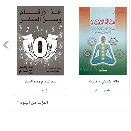
Next
هالة الإنسان وطاقاته ا
علم الأرقام وسر الصفر
لـ قيس غوش
لـ ج ب م
المزيد من البنود »