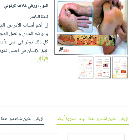
إختياراتنا
تعليمية
أسئلة
النوع:
ورقي غلاف كرتوني
إختياراتنا
المواضيع
iKitab
يتكرر
كتب
نبذة الناشر:
بلا
الأكثر
طرحها
أكاديمية
الصحة
إن أهم أسباب الأمراض الم
حدود
مبيعاً
تحميل
والعناية
والوضع المادي والعمل المجه
صندوق
أسئلة
إختياراتنا
masmu3
الشخصية
كل ذلك يؤثر في عمل الأعص
القراءة
يتكرر
وسائل
على
جديد
خلق الإنسان في احسن تقويم
English
طرحها
تعليمية
Android
إقرأ المزيد
books
الكل
تحميل
صندوق
تحميل
iKitab
أجهزة
القراءة
المطبخ
masmu3
على
العناية
والسفرة
على
جوائز
Android
جديد
الشخصية
Apple
تحميل
العناية
الكل
iKitab
وتصفيف
أواني
متجر
على
الشعر
الزبائن الذين اشتروا هذا البند اشتروا أيضاً
الزبائن الذين شاهدوا هذا 
الطهي
الهدايا
Apple
العناية
أدوات
بالجسم
أقسام
الخبز