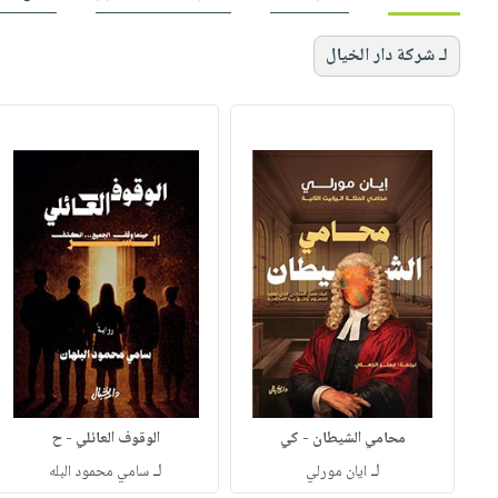
لـ شركة دار الخيال
محامي الشيطان - كي
الوقوف العائلي - ح
لـ
لـ
ايان مورلي
سامي محمود البله