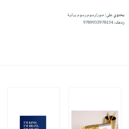
يحتوي على:
صور/رسوم،رسوم بيانية
ردمك:
9789953978154