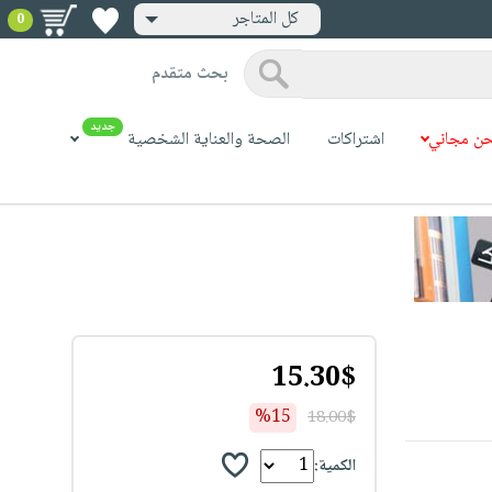
كل المتاجر
0
بحث متقدم
جديد
ن مجاني
اشتراكات
الصحة والعناية الشخصية
15.30$
%15
18.00$
الكمية: