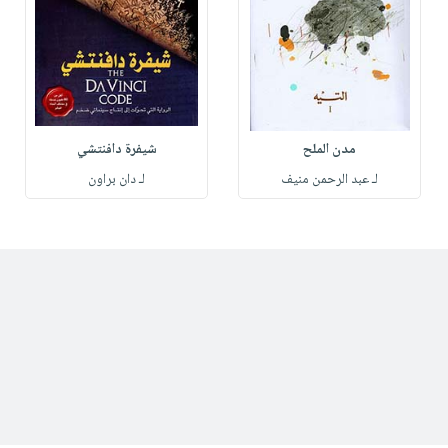
مدن الملح
شيفرة دافنتشي
لـ عبد الرحمن منيف
لـ دان براون