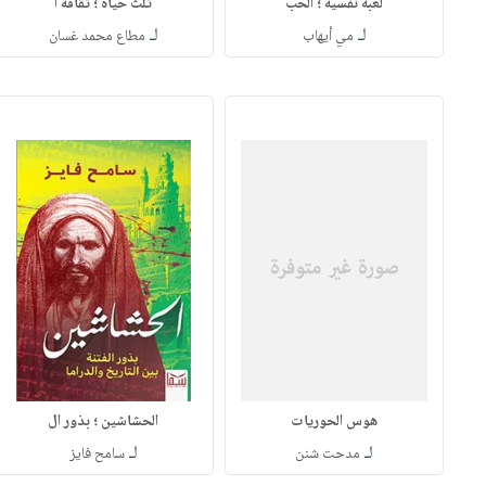
لعبة نفسية ؛ الحب
ثلث حياة ؛ ثقافة ا
لـ
لـ
مي أيهاب
مطاع محمد غسان
هوس الحوريات
الحشاشين ؛ بذور ال
لـ
لـ
مدحت شنن
سامح فايز