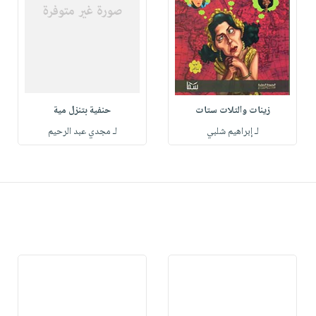
زينات والتلات ستات
حنفية بتنزل مية
لـ إبراهيم شلبي
لـ مجدي عبد الرحيم