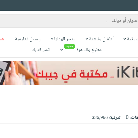
وتية
أطفال وناشئة
متجر الهدايا
وسائل تعليمية
شح
جديد
المطبخ والسفرة
انشر كتابك
قات:
0
المرتبة:
336,966