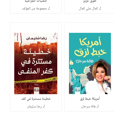
طوق عزيز
التقنيات الجراحية
لـ
لـ
كمال علي كمال
مجموعة من المؤلف
أمريكا خبط لزق
خطيئة مستترة في كف
لـ
لـ
هالة سرحان
رضا سليمان