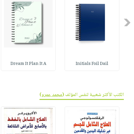
صابون
فيديوهات
عربة
أطفال
أسئلة
التسوق
مناسبات
Previous
يتكرر
طرحها
نشرة
الإصدارات
خدمات
نيل
وفرات
Dream It Plan It A
Initials Foil Dail
انشر
كتابك
تواصل
معنا
الكتب الأكثر شعبية لنفس المؤلف (
محمد عمرو
)