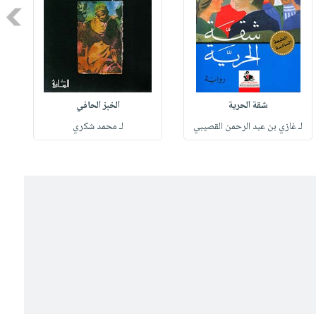
Next
شقة الحرية
الخبز الحافي
لـ غازي بن عبد الرحمن القصيبي
لـ محمد شكري
ل