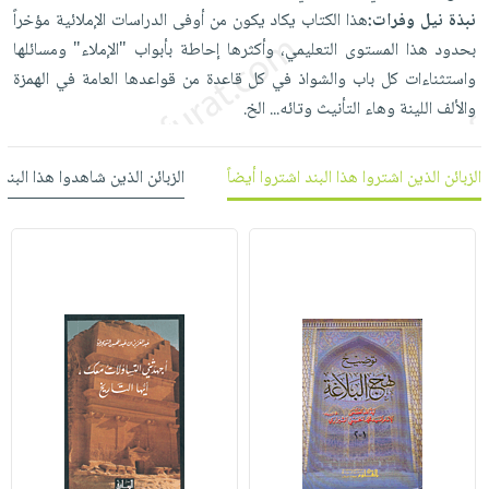
العناية
الأكثر
شحن
نبذة نيل وفرات:
هذا الكتاب يكاد يكون من أوفى الدراسات الإملائية مؤخراً
أدوات
بالأسنان
مبيعاً
مجاني
بحدود هذا المستوى التعليمي، وأكثرها إحاطة بأبواب "الإملاء" ومسائلها
المائدة
الحمية
العودة
واستثناءات كل باب والشواذ في كل قاعدة من قواعدها العامة في الهمزة
بنود
الأوعية
والتغذية
للمدارس
والألف اللينة وهاء التأنيث وتائه... الخ.
مختارة
والتخزين
اشتراكات
اكسسوارات
أدوات
كتب
كل
الزبائن الذين اشتروا هذا البند اشتروا أيضاً
الزبائن الذين شاهدوا هذا البند
بحث
المطبخ
الاشتراكات
اكسسوارات
متقدم
منزلية
صندوق
القراءة
اكسسوارات
iKitab
ملابس
نيل
بلا
مطرزات
وفرات
حدود
حقائب
عن
حسابك
حلي
الشركة
عناية
لائحة
سياسة
بالذات
الأمنيات
الشركة