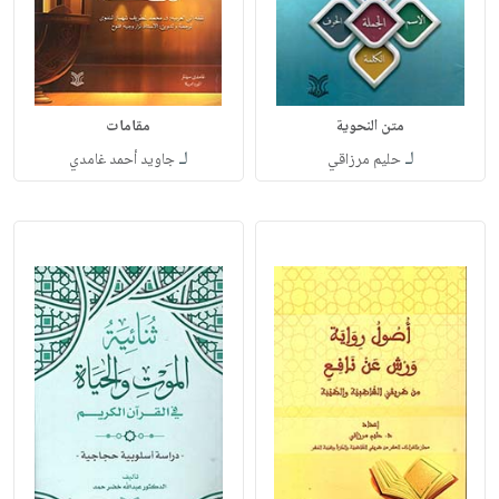
متن النحوية
مقامات
لـ
لـ
حليم مرزاقي
جاويد أحمد غامدي