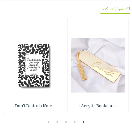
اكسسوارات كتب
Don't Disturb Note
Acrylic Bookmark :
5
4
3
2
1