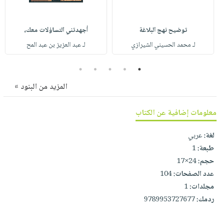
صابون
فيديوهات
عربة
أطفال
أسئلة
التسوق
توضيح نهج البلاغة
أجهدتني التساؤلات معك،
مناسبات
يتكرر
لـ محمد الحسيني الشيرازي
لـ عبد العزيز بن عبد المح
طرحها
نشرة
الإصدارات
خدمات
5
4
3
2
1
نيل
المزيد من البنود »
وفرات
انشر
معلومات إضافية عن الكتاب
كتابك
تواصل
لغة:
عربي
طبعة:
1
معنا
حجم:
24×17
عدد الصفحات:
104
مجلدات:
1
ردمك:
9789953727677