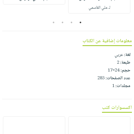
صابون
فيديوهات
لـ علي القاسمي
عربة
أطفال
أسئلة
التسوق
مناسبات
4
3
2
1
يتكرر
طرحها
نشرة
الإصدارات
خدمات
معلومات إضافية عن الكتاب
نيل
لغة:
عربي
وفرات
طبعة:
2
انشر
حجم:
24×17
كتابك
عدد الصفحات:
285
تواصل
مجلدات:
1
معنا
اكسسوارات كتب