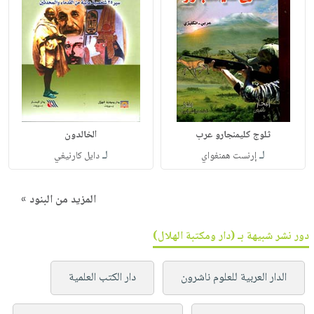
ثلوج كليمنجارو عرب
الخالدون
لـ
لـ
إرنست همنغواي
دايل كارنيغي
المزيد من البنود »
دور نشر شبيهة بـ (دار ومكتبة الهلال)
الدار العربية للعلوم ناشرون
دار الكتب العلمية