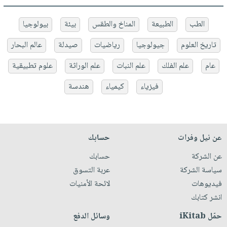
الطب
الطبيعة
المناخ والطقس
بيئة
بيولوجيا
تاريخ العلوم
جيولوجيا
رياضيات
صيدلة
عالم البحار
عام
علم الفلك
علم النبات
علم الوراثة
علوم تطبيقية
فيزياء
كيمياء
هندسة
عن نيل وفرات
حسابك
عن الشركة
حسابك
سياسة الشركة
عربة التسوق
فيديوهات
لائحة الأمنيات
انشر كتابك
حمّل iKitab
وسائل الدفع