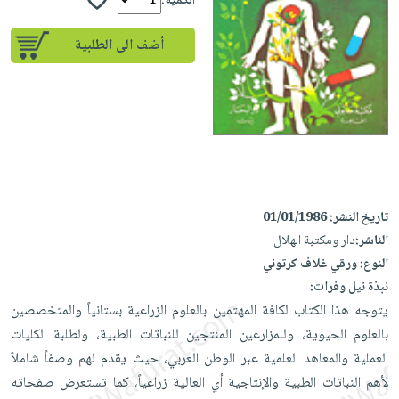
إختياراتنا
الكمية:
تعليمية
أسئلة
إختياراتنا
المواضيع
iKitab
يتكرر
أضف الى الطلبية
كتب
بلا
الأكثر
طرحها
أكاديمية
الصحة
حدود
مبيعاً
تحميل
والعناية
صندوق
أسئلة
وسائل
masmu3
الشخصية
القراءة
يتكرر
تعليمية
على
جديد
English
طرحها
صندوق
Android
books
الكل
تحميل
القراءة
تحميل
iKitab
أجهزة
جوائز
المطبخ
masmu3
تاريخ النشر:
01/01/1986
على
العناية
والسفرة
على
الناشر:
دار ومكتبة الهلال
Android
جديد
الشخصية
Apple
النوع:
ورقي غلاف كرتوني
تحميل
العناية
نبذة نيل وفرات:
الكل
iKitab
وتصفيف
يتوجه هذا الكتاب لكافة المهتمين بالعلوم الزراعية بستانياً والمتخصصين
أواني
متجر
على
الشعر
بالعلوم الحيوية، وللمزارعين المنتجين للنباتات الطبية، ولطلبة الكليات
الطهي
الهدايا
Apple
العناية
العملية والمعاهد العلمية عبر الوطن العربي، حيث يقدم لهم وصفاً شاملاً
أدوات
بالجسم
أقسام
لأهم النباتات الطبية والإنتاجية أي العالية زراعياً، كما تستعرض صفحاته
الخبز