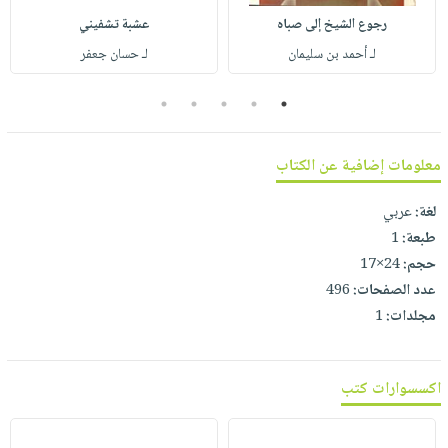
صابون
فيديوهات
رجوع الشيخ إلى صباه
عشبة تشفيني
عربة
أطفال
أسئلة
لـ أحمد بن سليمان
لـ حسان جعفر
التسوق
مناسبات
يتكرر
طرحها
5
4
3
2
1
نشرة
الإصدارات
خدمات
نيل
معلومات إضافية عن الكتاب
وفرات
لغة:
عربي
انشر
طبعة:
1
كتابك
حجم:
24×17
تواصل
عدد الصفحات:
496
معنا
مجلدات:
1
اكسسوارات كتب