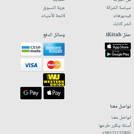
سياسة الشركة
عربة التسوق
فيديوهات
لائحة الأمنيات
انشر كتابك
حمّل iKitab
وسائل الدفع
تواصل معنا
تواصل معنا
أسئلة يتكرر طرحها
+96171172802