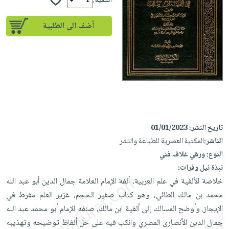
إختياراتنا
الكمية:
تعليمية
أسئلة
إختياراتنا
المواضيع
iKitab
يتكرر
أضف الى الطلبية
كتب
بلا
الأكثر
طرحها
أكاديمية
الصحة
حدود
مبيعاً
تحميل
والعناية
صندوق
أسئلة
إختياراتنا
masmu3
الشخصية
القراءة
يتكرر
وسائل
على
جديد
English
طرحها
تعليمية
Android
books
الكل
تحميل
صندوق
تحميل
iKitab
أجهزة
القراءة
المطبخ
masmu3
تاريخ النشر:
01/01/2023
على
العناية
والسفرة
على
جوائز
الناشر:
المكتبة العصرية للطباعة والنشر
Android
جديد
الشخصية
Apple
النوع:
ورقي غلاف فني
تحميل
العناية
الكل
نبذة نيل وفرات:
iKitab
وتصفيف
خلاصة الألفية في علم العربية، ألفة الإمام العلامة جمال الدين أبو عبد الله
أواني
متجر
على
الشعر
محمد بن مالك الطائي، وهو كتاب صغير الحجم، غزير العلم مفرط في
الطهي
الهدايا
Apple
العناية
الإيجاز. وأوضح المسالك إلى ألفية ابن مالك، صنفه الإمام أبو محمد عبد الله
أدوات
بالجسم
أقسام
جمال الدين الأنصارى المصري وانكب فيه على حل ألفاظ توضيحه وتهذيبه
الخبز