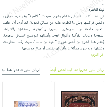
العناية
الأكثر
...
شحن
أدوات
بالأسنان
مبيعاً
نبذة الناشر:
مجاني
المائدة
في هذا الكتاب، قام ابن هشام بشرح مفردات "الألفية" وتوضيح معانيها،
الحمية
العودة
بنود
الأوعية
وفصَّل تراكيبها وبيَّن ما انطوت عليه من مسائل نحوية. كما أورد آراء علماء
والتغذية
للمدارس
مختارة
والتخزين
اشتراكات
النحو، خاصة من المدرستين البصرية والكوفية، واستشهد بالشواهد
اكسسوارات
أدوات
الشعرية والآيات القرآنية وأقوال العرب وأمثالهم لتوضيح المسائل النحوية.
كتب
كل
بحث
المطبخ
يُعتبر هذا الشرح من أنفس شروح "ألفية ابن مالك"، حيث رتَّب المعلومات
الاشتراكات
اكسسوارات
متقدم
ونسَّقها، ولم يترك مسألة إلا وأتى لها بشاهد أو مثال يوضحها
منزلية
صندوق
إقرأ المزيد
القراءة
اكسسوارات
iKitab
ملابس
نيل
الزبائن الذين اشتروا هذا البند اشتروا أيضاً
الزبائن الذين شاهدوا هذا البند
بلا
مطرزات
وفرات
حدود
حقائب
عن
حسابك
حلي
الشركة
عناية
لائحة
سياسة
بالذات
الأمنيات
الشركة