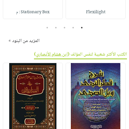
Flexilight
Stationary Box : م
5
4
3
2
1
المزيد من البنود »
الكتب الأكثر شعبية لنفس المؤلف (
ابن هشام الأنصاري
)