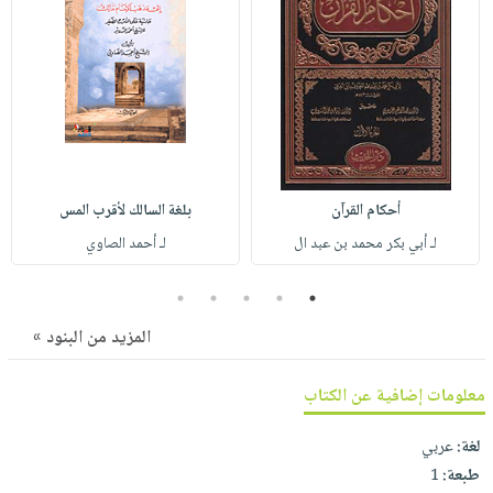
صابون
فيديوهات
عربة
أطفال
أسئلة
التسوق
مناسبات
يتكرر
طرحها
نشرة
الإصدارات
خدمات
نيل
وفرات
أحكام القرآن
بلغة السالك لأقرب المس
انشر
لـ أبي بكر محمد بن عبد ال
لـ أحمد الصاوي
كتابك
5
4
3
2
1
تواصل
معنا
المزيد من البنود »
معلومات إضافية عن الكتاب
لغة:
عربي
طبعة:
1