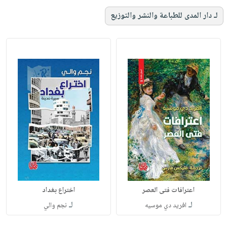
لـ دار المدى للطباعة والنشر والتوزيع
اعترافات فتى العصر
اختراع بغداد
لـ
لـ
افريد دي موسيه
نجم والي