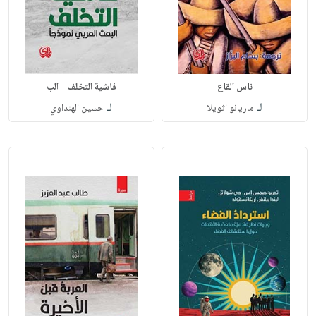
ناس القاع
فاشية التخلف - الب
لـ
لـ
ماريانو اثويلا
حسين الهنداوي