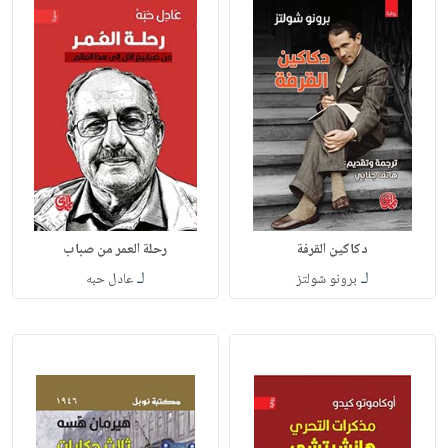
دكاكين القرفة
رحلة العمر من صباب
لـ
لـ
برونو شولتز
عادل حبه