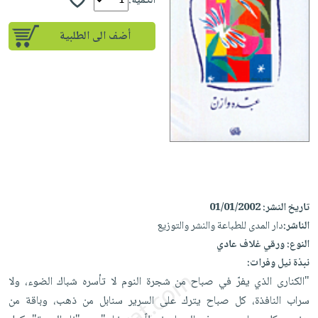
إختياراتنا
الكمية:
تعليمية
أسئلة
إختياراتنا
المواضيع
iKitab
يتكرر
أضف الى الطلبية
كتب
بلا
الأكثر
طرحها
أكاديمية
الصحة
حدود
مبيعاً
تحميل
والعناية
صندوق
أسئلة
إختياراتنا
masmu3
الشخصية
القراءة
يتكرر
وسائل
على
جديد
English
طرحها
تعليمية
Android
books
الكل
تحميل
صندوق
تحميل
iKitab
أجهزة
القراءة
المطبخ
masmu3
على
العناية
والسفرة
على
جوائز
Android
جديد
الشخصية
Apple
تاريخ النشر:
01/01/2002
تحميل
العناية
الناشر:
دار المدى للطباعة والنشر والتوزيع
الكل
iKitab
وتصفيف
النوع:
ورقي غلاف عادي
أواني
متجر
على
الشعر
نبذة نيل وفرات:
الطهي
الهدايا
Apple
"الكنارى الذي يفرّ في صباح من شجرة النوم لا تأسره شباك الضوء، ولا
العناية
أدوات
سراب النافذة، كل صباح يترك على السرير سنابل من ذهب، وباقة من
بالجسم
أقسام
الخبز