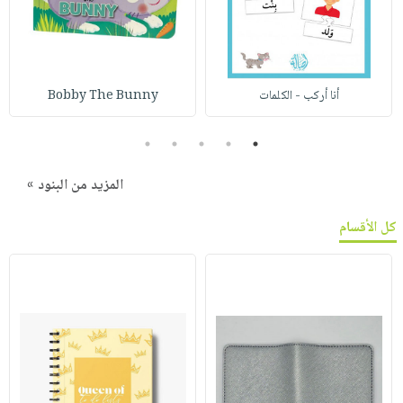
أنا أركب - الكلمات
Bobby The Bunny
5
4
3
2
1
المزيد من البنود »
كل الأقسام