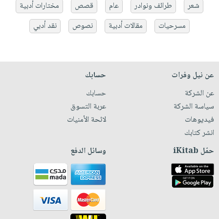
شعر
طرائف ونوادر
عام
قصص
مختارات أدبية
مسرحيات
مقالات أدبية
نصوص
نقد أدبي
عن نيل وفرات
حسابك
عن الشركة
حسابك
سياسة الشركة
عربة التسوق
فيديوهات
لائحة الأمنيات
انشر كتابك
حمّل iKitab
وسائل الدفع