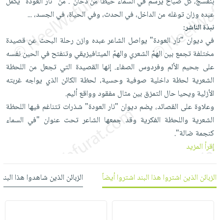
بنفسج، كل صباح يرسم في السماء خيطاً من دخان". من "نار العودة" يكمل
العناية
الأكثر
شحن
أدوات
عبده وزان توغله من الداخل، في الحدث، وفي الحياة، في الجسد،
...
بالأسنان
مبيعاً
مجاني
المائدة
نبذة الناشر:
الحمية
العودة
بنود
في ديوان "نار العودة" يواصل الشاعر عبده وازن رحلة البحث عن قصيدة
الأوعية
والتغذية
للمدارس
مختارة
مختلفة تجمع بين الهمّ الشعري والهمّ الميتافيزيقي وتنفتح في الحين نفسه
والتخزين
اشتراكات
اكسسوارات
على جحيم الألم وفردوس الصفاء. إنها القصيدة التي تجعل من اللحظة
أدوات
كتب
كل
الشعرية لحظة داخلية صوفية وحسية، لحظة الكائن الذي يواجه غربته
بحث
المطبخ
الاشتراكات
اكسسوارات
الأزلية ويحيا حال التمزق بين مثال مفقود وواقع أليم.
متقدم
منزلية
صندوق
وعلاوة على القصائد، يضم ديوان "نار العودة" شذرات تتناغم فيها اللحظة
القراءة
اكسسوارات
الشعرية واللحظة الفكرية وقد جمعها الشاعر تحت عنوان "في السماء
كنجمة ضالة".
iKitab
ملابس
نيل
إقرأ المزيد
بلا
مطرزات
وفرات
حدود
حقائب
عن
حسابك
الزبائن الذين اشتروا هذا البند اشتروا أيضاً
الزبائن الذين شاهدوا هذا البند
حلي
الشركة
عناية
لائحة
سياسة
بالذات
الأمنيات
الشركة