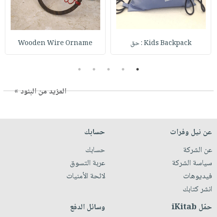
Kids Backpack : حق
Wooden Wire Orname
5
4
3
2
1
المزيد من البنود »
عن نيل وفرات
حسابك
عن الشركة
حسابك
سياسة الشركة
عربة التسوق
فيديوهات
لائحة الأمنيات
انشر كتابك
حمّل iKitab
وسائل الدفع