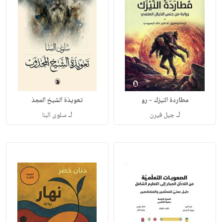
مطاردة النيزك – رو
تعويذة الشيخ المجذ
لـ
لـ
جيل فيرن
سلوى البنا