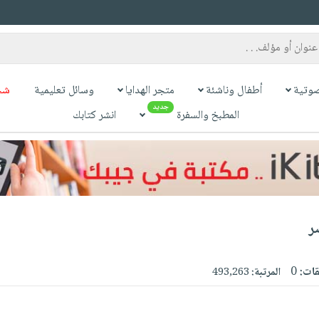
وتية
أطفال وناشئة
متجر الهدايا
وسائل تعليمية
شح
جديد
المطبخ والسفرة
انشر كتابك
ر
قات:
0
المرتبة:
493,263