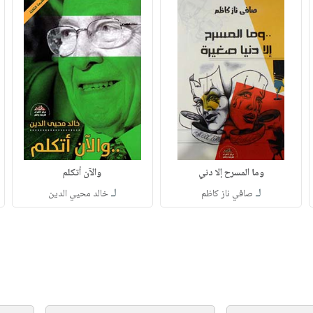
وما المسرح إلا دني
والآن أتكلم
لـ
لـ
صافي ناز كاظم
خالد محيي الدين