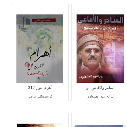
الساحر والأفاعي "ق
أهرام القرن الـ21
لـ
لـ
إبراهيم العشماوي
مصطفى سامي