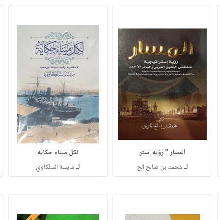
المسار " رؤية إستر
لكل ميناء حكاية
لـ
لـ
محمد بن صالح الح
مايسة السلكاوي