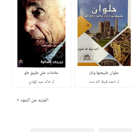
حلوان طبيعتها وتار
علامات علي طريق طو
لـ
لـ
احمد فيظ الله عث
خالد عبد الهادي
المزيد من البنود »