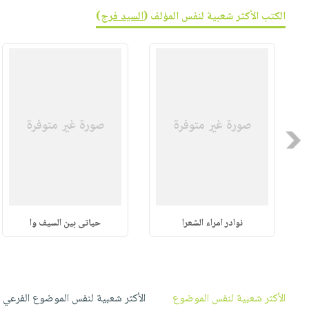
صابون
فيديوهات
الكتب الأكثر شعبية لنفس المؤلف (
السيد فرج
)
عربة
أطفال
أسئلة
التسوق
مناسبات
يتكرر
طرحها
نشرة
الإصدارات
خدمات
نيل
وفرات
Previous
انشر
كتابك
تواصل
معنا
نوادر امراء الشعرا
حياتى بين السيف وا
الأكثر شعبية لنفس الموضوع
الأكثر شعبية لنفس الموضوع الفرعي