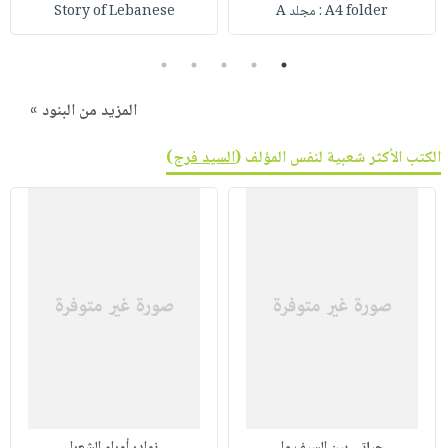
صابون
A4 folder : مجلد A
Story of Lebanese
فيديوهات
عربة
أطفال
أسئلة
التسوق
5
4
3
2
1
مناسبات
يتكرر
طرحها
نشرة
المزيد من البنود »
الإصدارات
خدمات
الكتب الأكثر شعبية لنفس المؤلف (
السيد فرج
)
نيل
وفرات
انشر
كتابك
تواصل
معنا
حياتى بين السيف وا
نوادر أمراء الشعرا