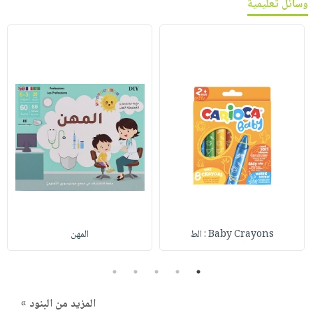
وسائل تعليمية
Baby Crayons : الط
المهن
5
4
3
2
1
المزيد من البنود »