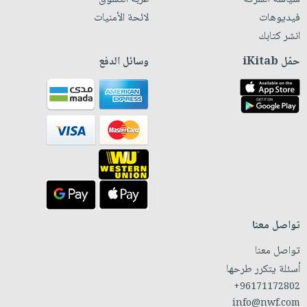
فيديوهات
لائحة الأمنيات
انشر كتابك
حمّل iKitab
وسائل الدفع
تواصل معنا
تواصل معنا
أسئلة يتكرر طرحها
+96171172802
info@nwf.com