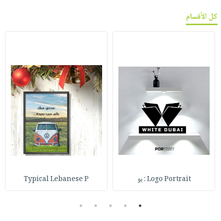
كل الأقسام
Logo Portrait : بو
Typical Lebanese P
5
4
3
2
1