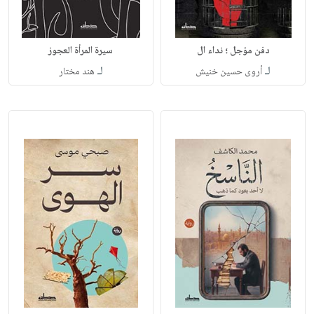
دفن مؤجل ؛ نداء ال
سيرة المرأة العجوز
لـ
لـ
أروى حسين خنيش
هند مختار