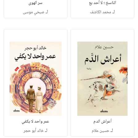
الناسخ ؛ لا أحد يع
سر الهوى
لـ
لـ
محمد الكاشف
صبحي موسى
أعراش الدم
عمر واحد لا يكفي
لـ
لـ
حسين علام
خالد أبو حجر