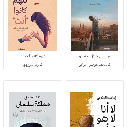
بيت من خيال سقفه و
كلهم كانوا أنت ؛ ق
لـ
لـ
محمد عويس التركي
ريم مرزوق