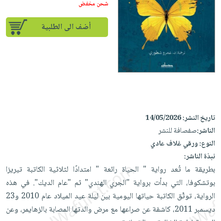
إختياراتنا
تعليمية
شحن مخفض
أسئلة
إختياراتنا
المواضيع
iKitab
يتكرر
كتب
أضف الى الطلبية
بلا
الأكثر
طرحها
أكاديمية
الصحة
حدود
مبيعاً
تحميل
والعناية
صندوق
أسئلة
إختياراتنا
masmu3
الشخصية
القراءة
يتكرر
وسائل
على
جديد
English
طرحها
تعليمية
Android
books
الكل
تحميل
صندوق
تحميل
iKitab
أجهزة
القراءة
المطبخ
masmu3
تاريخ النشر:
14/05/2026
على
العناية
والسفرة
على
جوائز
الناشر:
صفصافة للنشر
Android
جديد
الشخصية
Apple
النوع:
ورقي غلاف عادي
تحميل
العناية
نبذة الناشر:
الكل
iKitab
وتصفيف
بطريقة ما تُعد رواية " الحياة رائعة " امتدادًا لثلاثية الكاتبة تيريزا
أواني
متجر
على
الشعر
بوتشكوفا، التي بدأت برواية "الجري الهندي" ثم "عام الديك". في هذه
الطهي
الهدايا
Apple
الرواية، توثّق الكاتبة حياتها اليومية بين ليلة عيد الميلاد عام 2010 و23
العناية
أدوات
ديسمبر 2011، كاشفة عن صراعها مع مرض والدتها المصابة بالزهايمر، وعن
بالجسم
أقسام
الخبز