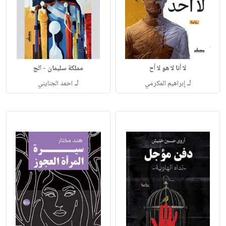
لا أنا لا هو لا أح
مملكة سليمان - الج
لـ
لـ
إبراهيم المكرمي
احمد الجنايني