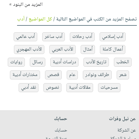
المزيد من البنود »
تصفح المزيد من الكتب في المواضيع التالية /
كل المواضيع
/
أدب
أدب إسلامي
أدب رحلات
أدب ساخر
أدب عالمي
أعمال كاملة
أمثال
الأدب العربي
الأدب المهجري
الخطب
تاريخ الأدب
دراسات أدبية
رسائل
روايات
شعر
طرائف ونوادر
عام
قصص
مختارات أدبية
مسرحيات
مقالات أدبية
نصوص
نقد أدبي
عن نيل وفرات
حسابك
عن الشركة
حسابك
سياسة الشركة
عربة التسوق