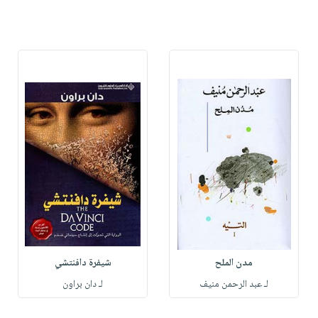
مدن الملح
شيفرة دافنتشي
لـ عبد الرحمن منيف
لـ دان براون