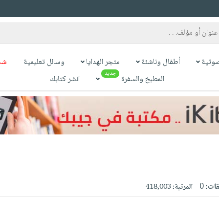
وتية
أطفال وناشئة
متجر الهدايا
وسائل تعليمية
شح
جديد
المطبخ والسفرة
انشر كتابك
قات:
0
المرتبة:
418,003