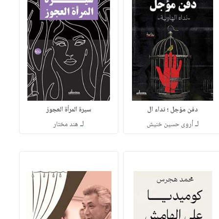
دفن مؤجل ؛ نداء ال
سيرة المرأة العجوز
لـ
لـ
أروى حسين خنيش
هند مختار