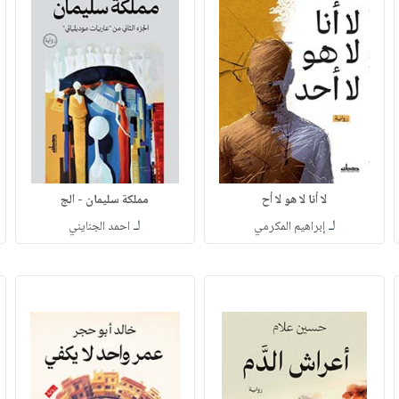
لا أنا لا هو لا أح
مملكة سليمان - الج
لـ
لـ
إبراهيم المكرمي
احمد الجنايني