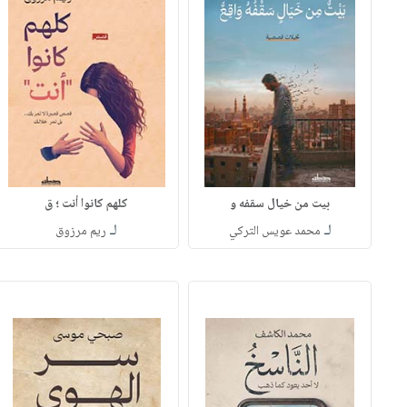
بيت من خيال سقفه و
كلهم كانوا أنت ؛ ق
لـ
لـ
محمد عويس التركي
ريم مرزوق