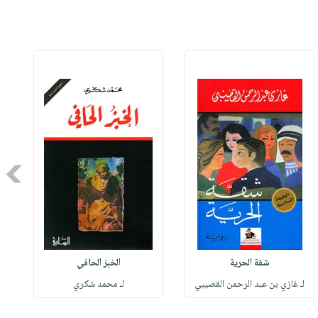
Next
شقة الحرية
الخبز الحافي
لـ غازي بن عبد الرحمن القصيبي
لـ محمد شكري
ل