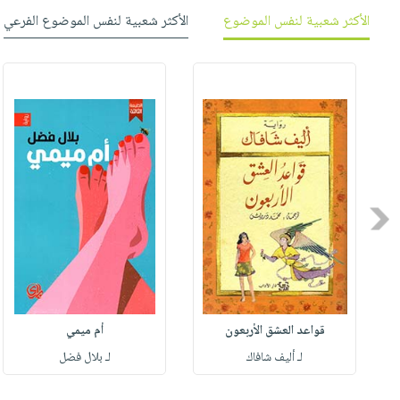
صابون
فيديوهات
الأكثر شعبية لنفس الموضوع
الأكثر شعبية لنفس الموضوع الفرعي
عربة
أطفال
أسئلة
التسوق
مناسبات
يتكرر
طرحها
نشرة
الإصدارات
خدمات
نيل
وفرات
انشر
Previous
كتابك
تواصل
معنا
قواعد العشق الأربعون
أم ميمي
لـ أليف شافاك
لـ بلال فضل