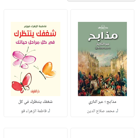
مذابح ؛ عبر التاري
شغفك ينتظرك في كل
لـ
لـ
محمد صلاح الدين
فاطمة الزهراء فو