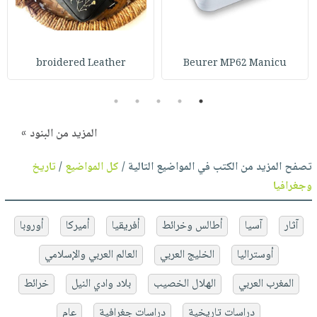
broidered Leather
Beurer MP62 Manicu
5
4
3
2
1
المزيد من البنود »
تصفح المزيد من الكتب في المواضيع التالية /
كل المواضيع
/
تاريخ
وجغرافيا
آثار
آسيا
أطالس وخرائط
أفريقيا
أميركا
أوروبا
أوستراليا
الخليج العربي
العالم العربي والإسلامي
المغرب العربي
الهلال الخصيب
بلاد وادي النيل
خرائط
دراسات تاريخية
دراسات جغرافية
عام