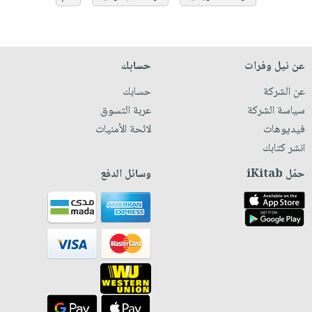
عن نيل وفرات
حسابك
عن الشركة
حسابك
سياسة الشركة
عربة التسوق
فيديوهات
لائحة الأمنيات
انشر كتابك
حمّل iKitab
وسائل الدفع