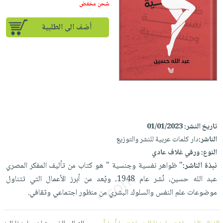
إختياراتنا
تعليمية
شحن مخفض
أسئلة
إختياراتنا
المواضيع
iKitab
يتكرر
كتب
أضف الى الطلبية
بلا
الأكثر
طرحها
أكاديمية
الصحة
حدود
مبيعاً
تحميل
والعناية
صندوق
أسئلة
إختياراتنا
masmu3
الشخصية
القراءة
يتكرر
وسائل
على
جديد
English
طرحها
تعليمية
Android
books
الكل
تحميل
صندوق
تحميل
iKitab
أجهزة
القراءة
المطبخ
masmu3
تاريخ النشر:
01/01/2023
على
العناية
والسفرة
على
جوائز
الناشر:
دار كلمات عربية للنشر والتوزيع
Android
جديد
الشخصية
Apple
النوع:
ورقي غلاف عادي
تحميل
العناية
الكل
نبذة الناشر:
" ظواهر نفسية وجنسية " هو كتاب من تأليف المفكر المصري
iKitab
وتصفيف
أواني
عبد الله حسين، نُشر عام 1948، ويُعد من أبرز الأعمال التي تتناول
متجر
على
الشعر
الطهي
موضوعات علم النفس والسلوك البشري من منظور اجتماعي وثقافي.
الهدايا
Apple
العناية
أدوات
بالجسم
أقسام
الخبز