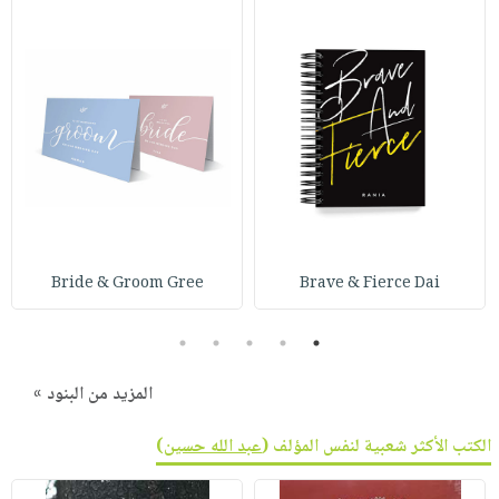
صابون
فيديوهات
عربة
أطفال
أسئلة
التسوق
مناسبات
يتكرر
طرحها
نشرة
الإصدارات
خدمات
نيل
وفرات
انشر
كتابك
Bride & Groom Gree
Brave & Fierce Dai
تواصل
معنا
5
4
3
2
1
المزيد من البنود »
الكتب الأكثر شعبية لنفس المؤلف (
عبد الله حسين
)