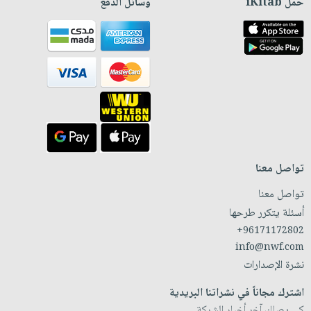
حمّل iKitab
وسائل الدفع
تواصل معنا
تواصل معنا
أسئلة يتكرر طرحها
+96171172802
info@nwf.com
نشرة الإصدارات
اشترك مجاناً في نشراتنا البريدية
كي يصلك آخر أخبار الشركة