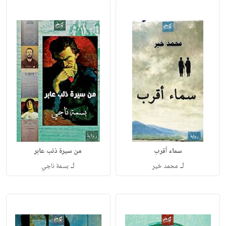
سماء أقرب
من سيرة ذئب عابر
لـ
لـ
محمد خير
بسمة ناجي