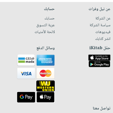
عن نيل وفرات
حسابك
عن الشركة
حسابك
سياسة الشركة
عربة التسوق
فيديوهات
لائحة الأمنيات
انشر كتابك
حمّل iKitab
وسائل الدفع
تواصل معنا