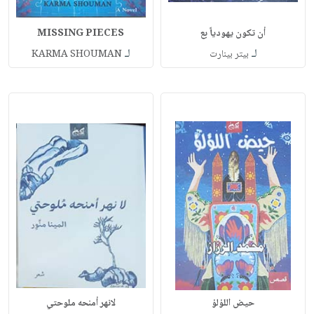
أن تكون يهودياً بع
MISSING PIECES
لـ
لـ
بيتر بينارت
KARMA SHOUMAN
حيض اللؤلؤ
لانهر أمنحه ملوحتي