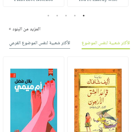
صابون
فيديوهات
عربة
أطفال
أسئلة
5
4
3
2
1
التسوق
مناسبات
يتكرر
المزيد من البنود »
طرحها
نشرة
الإصدارات
خدمات
الأكثر شعبية لنفس الموضوع
الأكثر شعبية لنفس الموضوع الفرعي
نيل
وفرات
انشر
كتابك
تواصل
معنا