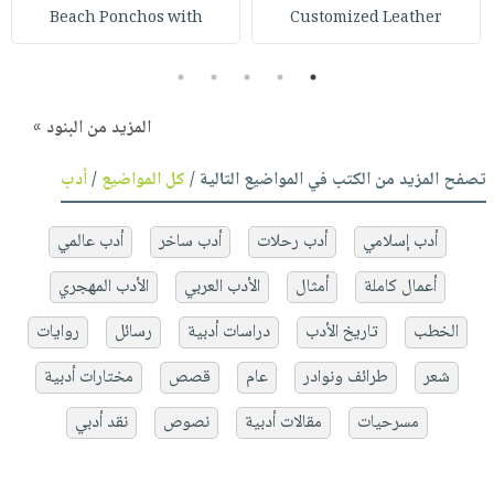
Beach Ponchos with
Customized Leather
5
4
3
2
1
المزيد من البنود »
تصفح المزيد من الكتب في المواضيع التالية /
كل المواضيع
/
أدب
أدب إسلامي
أدب رحلات
أدب ساخر
أدب عالمي
أعمال كاملة
أمثال
الأدب العربي
الأدب المهجري
الخطب
تاريخ الأدب
دراسات أدبية
رسائل
روايات
شعر
طرائف ونوادر
عام
قصص
مختارات أدبية
مسرحيات
مقالات أدبية
نصوص
نقد أدبي