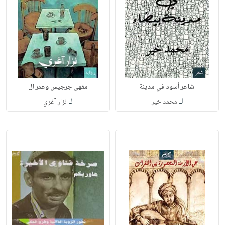
شاعر أسود في مدينة
مقهى جرجيس وعمر ال
لـ
لـ
محمد خير
نزار آغري