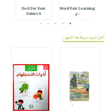
d
Do it For Your
Word Pair Learning
De
: تع
Future S
l
5
4
3
2
1
أكثر البنود مبيعاً هذا الشهر :