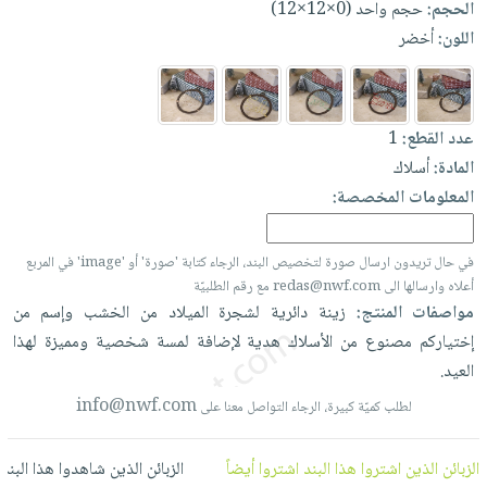
الحجم:
حجم واحد (0×12×12)
العناية
الأكثر
شحن
أدوات
اللون:
أخضر
بالأسنان
مبيعاً
مجاني
المائدة
الحمية
العودة
بنود
الأوعية
والتغذية
للمدارس
مختارة
والتخزين
اشتراكات
اكسسوارات
عدد القطع:
1
أدوات
كتب
المادة:
أسلاك
كل
بحث
المطبخ
المعلومات المخصصة:
الاشتراكات
اكسسوارات
متقدم
منزلية
صندوق
القراءة
اكسسوارات
في حال تريدون ارسال صورة لتخصيص البند، الرجاء كتابة 'صورة' أو 'image' في المربع
نيل
أعلاه وارسالها الى redas@nwf.com مع رقم الطلبيّة
iKitab
ملابس
مواصفات المنتج:
زينة
دائرية
لشجرة
الميلاد
من
الخشب
وإسم
من
وفرات
بلا
مطرزات
إختياركم
مصنوع
من
الأسلاك
هدية
لإضافة
لمسة
شخصية
ومميزة
لهذا
حدود
عن
حقائب
حسابك
العيد.
الشركة
حلي
info@nwf.com
لطلب كميّة كبيرة، الرجاء التواصل معنا على
لائحة
سياسة
عناية
الأمنيات
الشركة
بالذات
الزبائن الذين اشتروا هذا البند اشتروا أيضاً
الزبائن الذين شاهدوا هذا البند