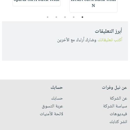
Spiral On A Stick With
Heart On A Stick With
S
N
5
4
3
2
1
أبرز التعليقات
أكتب تعليقاتك
وشارك أراءك مع الأخرين
عن نيل وفرات
حسابك
عن الشركة
حسابك
سياسة الشركة
عربة التسوق
فيديوهات
لائحة الأمنيات
انشر كتابك