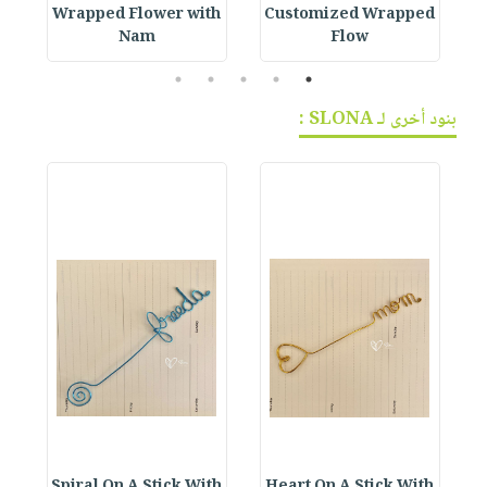
h
Wrapped Flower with
Customized Wrapped
Nam
Flow
5
4
3
2
1
بنود أخرى لـ SLONA :