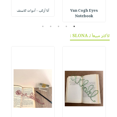
Van Cogh Eyes
أنا أركب - أدوات الاستف
 1
Notebook
5
4
3
2
1
الأكثر مبيعاً لـ SLONA :