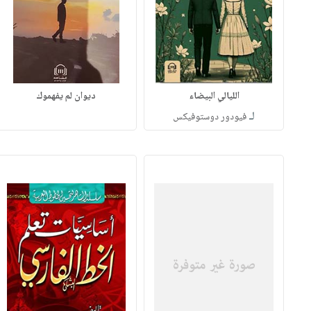
الليالي البيضاء
ديوان لم يفهموك
لـ
فيودور دوستوفيكس