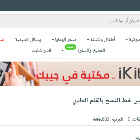
وتية
أطفال وناشئة
متجر الهدايا
وسائل تعليمية
شح
جديد
المطبخ والسفرة
انشر كتابك
ن خط النسخ بالقلم العادي
قات:
0
المرتبة:
444,883
يع