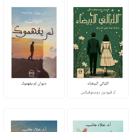
الليالي البيضاء
ديوان لم يفهموك
لـ
فيودور دوستوفيكس