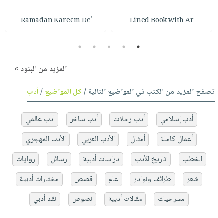
Lined Book with Ar
5
4
3
2
1
المزيد من البنود »
تصفح المزيد من الكتب في المواضيع التالية /
كل المواضيع
/
أدب
أدب إسلامي
أدب رحلات
أدب ساخر
أدب عالمي
أعمال كاملة
أمثال
الأدب العربي
الأدب المهجري
الخطب
تاريخ الأدب
دراسات أدبية
رسائل
روايات
شعر
طرائف ونوادر
عام
قصص
مختارات أدبية
مسرحيات
مقالات أدبية
نصوص
نقد أدبي