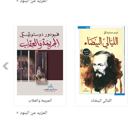
المزيد من البنود »
Next
الليالي البيضاء
الجريمة والعقاب
المزيد من البنود »