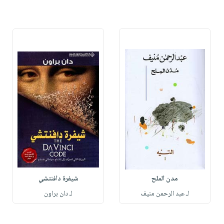
مدن الملح
شيفرة دافنتشي
لـ عبد الرحمن منيف
لـ دان براون