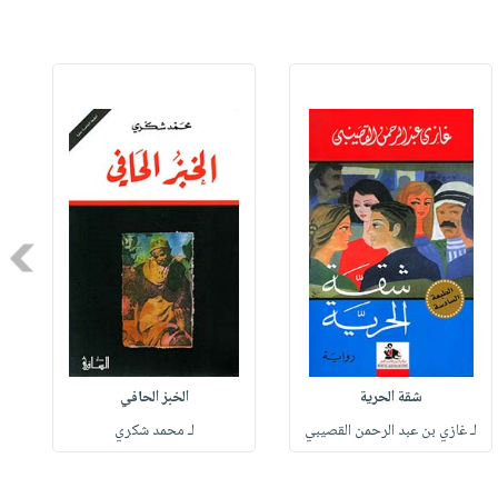
Next
شقة الحرية
الخبز الحافي
لـ غازي بن عبد الرحمن القصيبي
لـ محمد شكري
ل