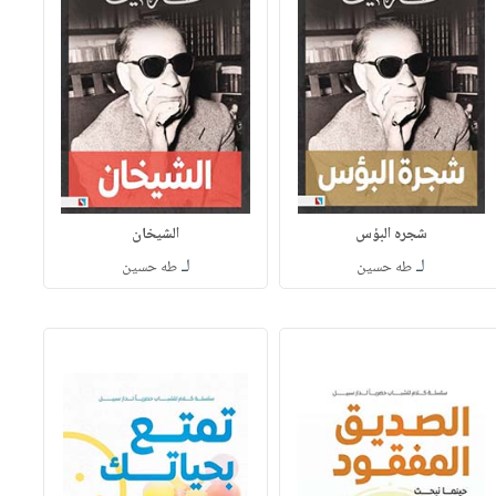
شجره البؤس
الشيخان
لـ
لـ
طه حسين
طه حسين