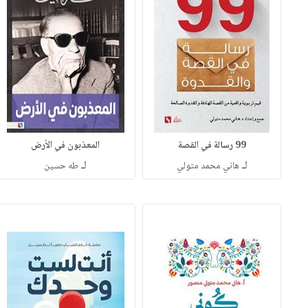
99 رسالة في القصة
المعذبون في الأرض
لـ
لـ
هاني محمد متولي
طه حسين