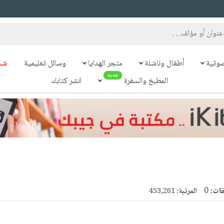
وتية
أطفال وناشئة
متجر الهدايا
وسائل تعليمية
شح
جديد
المطبخ والسفرة
انشر كتابك
قات:
0
المرتبة:
453,261