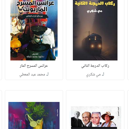
ركاب الدرجة التاني
عرائس المسرح المار
لـ
لـ
مي شكري
محمد عبد المعطي