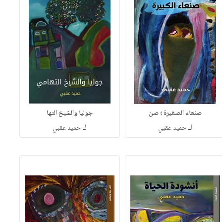
صنعاء الصغيرة ؛ صن
جوليا والشيخ التها
لـ
لـ
حميد عقبي
حميد عقبي