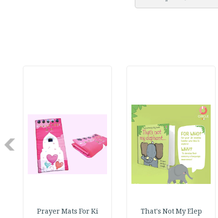
Next
Prayer Mats For Ki
That's Not My Elep