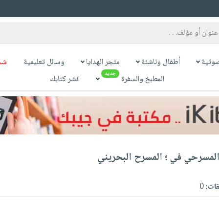
وتية
أطفال وناشئة
متجر الهدايا
وسائل تعليمية
شح
جديد
المطبخ والسفرة
انشر كتابك
المسرحي في ؛ المسرح البحريني
قات:
0