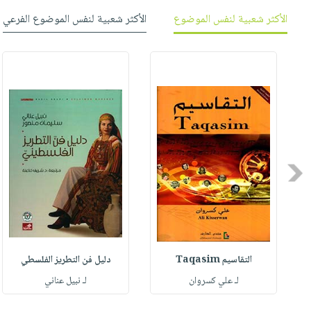
صابون
فيديوهات
الأكثر شعبية لنفس الموضوع
الأكثر شعبية لنفس الموضوع الفرعي
عربة
أطفال
أسئلة
التسوق
مناسبات
يتكرر
طرحها
نشرة
الإصدارات
خدمات
نيل
وفرات
انشر
كتابك
Previous
تواصل
معنا
التقاسيم Taqasim
دليل فن التطريز الفلسطي
ي
لـ علي كسروان
لـ نبيل عناني