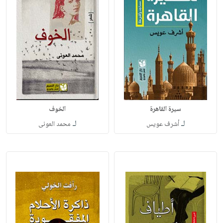
سيرة القاهرة
الخوف
لـ
لـ
أشرف عويس
محمد العونى