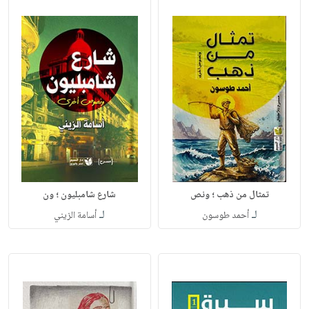
تمثال من ذهب ؛ ونص
شارع شامبليون ؛ ون
لـ
لـ
أحمد طوسون
أسامة الزيني