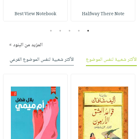
صابون
فيديوهات
عربة
أطفال
Best View Notebook
Halfway There Note
أسئلة
التسوق
مناسبات
يتكرر
5
4
3
2
1
طرحها
نشرة
الإصدارات
خدمات
المزيد من البنود »
نيل
وفرات
الأكثر شعبية لنفس الموضوع
الأكثر شعبية لنفس الموضوع الفرعي
انشر
كتابك
تواصل
معنا