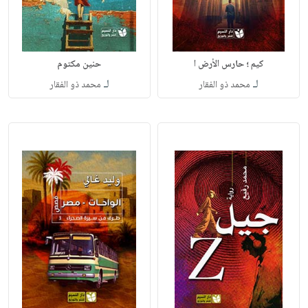
كيم ؛ حارس الأرض ا
حنين مكتوم
لـ
لـ
محمد ذو الفقار
محمد ذو الفقار