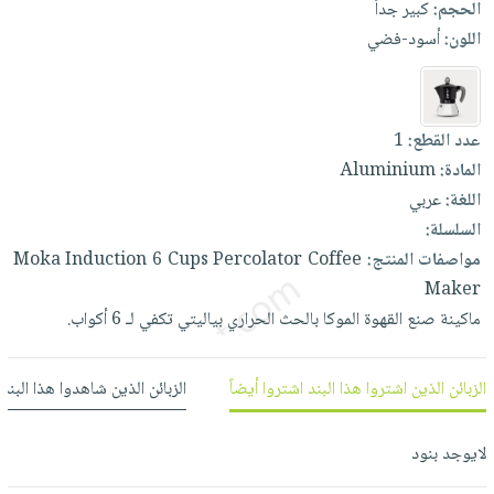
الحجم:
كبير جداً
العناية
الأكثر
شحن
أدوات
اللون:
أسود-فضي
بالأسنان
مبيعاً
مجاني
المائدة
الحمية
العودة
بنود
الأوعية
والتغذية
للمدارس
مختارة
والتخزين
اشتراكات
اكسسوارات
عدد القطع:
1
أدوات
كتب
المادة:
Aluminium
كل
بحث
المطبخ
اللغة:
عربي
الاشتراكات
اكسسوارات
متقدم
السلسلة:
منزلية
صندوق
مواصفات المنتج:
Coffee
Percolator
Cups
6
Induction
Moka
القراءة
اكسسوارات
Maker
نيل
iKitab
ملابس
ماكينة
صنع
القهوة
الموكا
بالحث
الحراري
بياليتي
تكفي
لـ
6
أكواب.
وفرات
بلا
مطرزات
حدود
عن
حقائب
حسابك
الزبائن الذين اشتروا هذا البند اشتروا أيضاً
الزبائن الذين شاهدوا هذا البند
الشركة
حلي
لائحة
سياسة
عناية
لايوجد بنود
الأمنيات
الشركة
بالذات