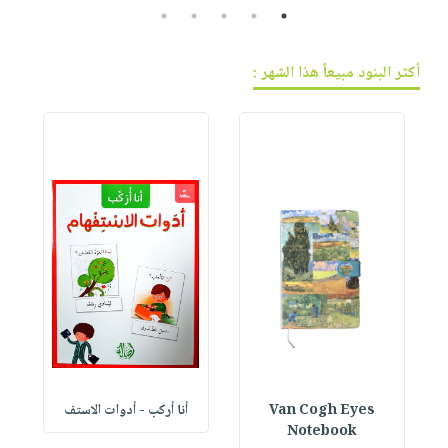
5
4
3
2
1
أكثر البنود مبيعاً هذا الشهر :
Van Cogh Eyes
أنا أركب - أدوات الاستف
 1
Notebook