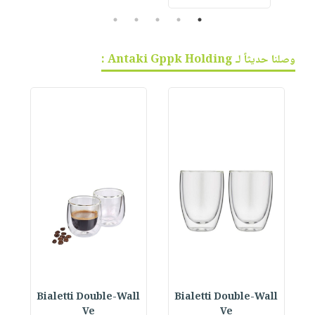
5
4
3
2
1
وصلنا حديثاً لـ Antaki Gppk Holding :
Bialetti Double-Wall
Bialetti Double-Wall
B
Ve
Ve