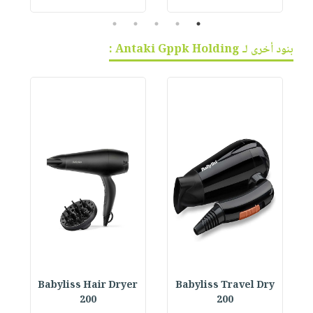
5
4
3
2
1
بنود أخرى لـ Antaki Gppk Holding :
r
Babyliss Hair Dryer
Babyliss Travel Dry
200
200