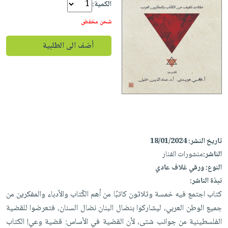
iKitab
تعليمية
الكمية:
أسئلة
Ai
بلا
المواضيع
يتكرر
شحن مخفض
إختيارات
حدود
الأكثر
طرحها
كتب
الصحة
أسئلة
مبيعاً
أضف الى الطلبية
تحميل
أكاديمية
والعناية
يتكرر
وسائل
masmu3
الشخصية
صندوق
طرحها
تعليمية
على
جديد
القراءة
تحميل
صندوق
Android
English
iKitab
الكل
القراءة
تحميل
books
على
أجهزة
جوائز
المطبخ
masmu3
Android
العناية
والسفرة
على
تاريخ النشر:
18/01/2024
تحميل
جديد
الشخصية
Apple
الناشر:
منشورات الفنار
iKitab
العناية
الكل
النوع:
ورقي غلاف عادي
على
وتصفيف
نبذة الناشر:
أواني
متجر
Apple
الشعر
كتاب اجتمع فيه خمسة وثلاثون كاتبًا من أهم الكُتاب والأدباء والمفكرين من
الطهي
الهدايا
العناية
جميع الوطن العربي، ليشاركوا بنضال البنان نضال السنان، فتعرضوا للقضية
أدوات
بالجسم
أقسام
الفلسطينية من جوانب شتى، لأن القضية في الأساس: قضية وعي! الكتاب
الخبز