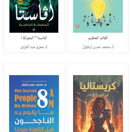
القائد العظيم
أفاستا " المعركة ا
لـ
لـ
محمد حسن زغلول
عمرو عبد العزيز