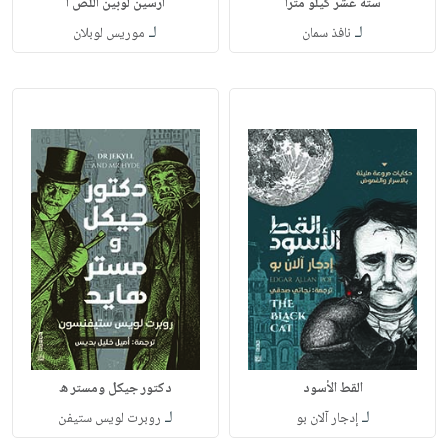
ستة عشر كيلو مترا
أرسين لوبين اللص ا
لـ
لـ
نافذ سمان
موريس لوبلان
القط الأسود
دكتور جيكل ومستر ه
لـ
لـ
إدجار آلان بو
روبرت لويس ستيفن