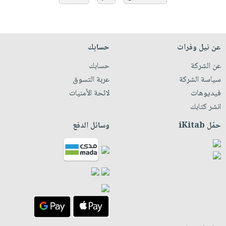
عن نيل وفرات
حسابك
عن الشركة
حسابك
سياسة الشركة
عربة التسوق
فيديوهات
لائحة الأمنيات
انشر كتابك
حمّل iKitab
وسائل الدفع