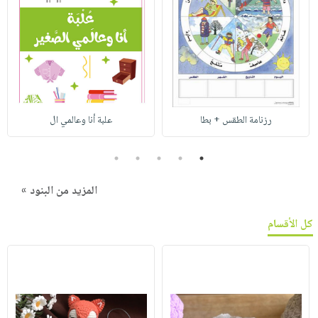
رزنامة الطقس + بطا
علبة أنا وعالمي ال
5
4
3
2
1
المزيد من البنود »
كل الأقسام