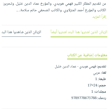
العناية
الأكثر
من تقديم المفكر الكبير فهمي هويدي، والمؤرخ عماد الدين خليل. وتحرير:
شحن
أدوات
بالأسنان
مبيعاً
الكاتب والمؤرخ أحمد المنزلاوي، والكاتب الصحفي حاتم سلامة،
مجاني
...
المائدة
الحمية
إقرأ المزيد
العودة
بنود
الأوعية
والتغذية
للمدارس
مختارة
والتخزين
اشتراكات
اكسسوارات
الزبائن الذين اشتروا هذا البند اشتروا أيضاً
الزبائن الذين شاهدوا هذا البند
أدوات
كتب
كل
بحث
المطبخ
الاشتراكات
اكسسوارات
متقدم
منزلية
صندوق
معلومات إضافية عن الكتاب
القراءة
اكسسوارات
iKitab
تقديم:
فهمي هويدي - عماد الدين خليل
ملابس
نيل
بلا
لغة:
عربي
مطرزات
وفرات
حدود
طبعة:
1
حقائب
عن
حجم:
24×17
حسابك
حلي
الشركة
مجلدات:
1
عناية
لائحة
ردمك:
9789778675788
سياسة
بالذات
الأمنيات
الشركة