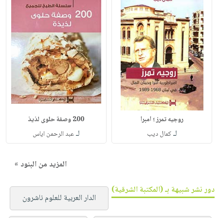
روجيه تمرز ؛ امبرا
200 وصفة حلوى لذيذ
لـ
لـ
كمال ديب
عبد الرحمن اياس
المزيد من البنود »
دور نشر شبيهة بـ (المكتبة الشرقية)
الدار العربية للعلوم ناشرون