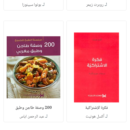
لـ
لـ
روبرت زيمر
بونوا سبينوزا
فكرة الإشتراكية
200 وصفة طاجن وطبق
لـ
لـ
أكسل هونيث
عبد الرحمن اياس