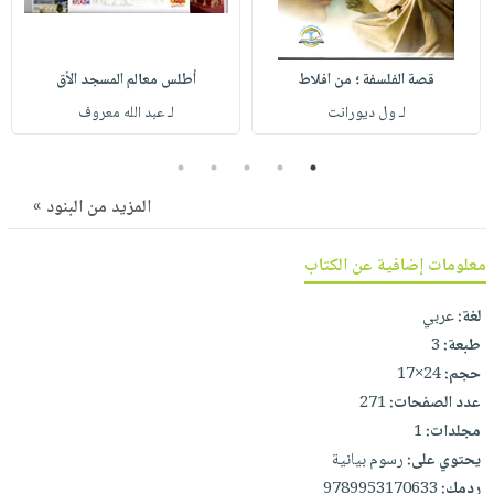
صابون
فيديوهات
عربة
أطفال
أسئلة
التسوق
مناسبات
قصة الفلسفة ؛ من افلاط
أطلس معالم المسجد الأق
يتكرر
طرحها
لـ ول ديورانت
لـ عبد الله معروف
نشرة
الإصدارات
خدمات
5
4
3
2
1
نيل
وفرات
المزيد من البنود »
انشر
معلومات إضافية عن الكتاب
كتابك
تواصل
لغة:
عربي
معنا
طبعة:
3
حجم:
24×17
عدد الصفحات:
271
مجلدات:
1
يحتوي على:
رسوم بيانية
ردمك:
9789953170633