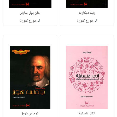
رينه ديكارت
جان بول سارتر
لـ
لـ
جورج كتورة
جورج كتورة
الغاز فلسفية
توماس هوبز