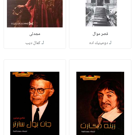
قصر موال
مجدلى
لـ
لـ
دومينيك اده
كمال ديب