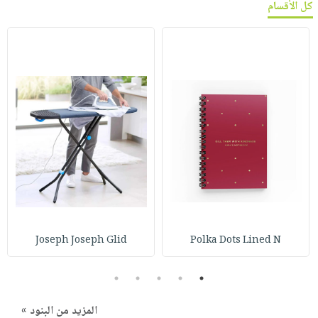
كل الأقسام
Joseph Joseph Glid
Polka Dots Lined N
5
4
3
2
1
المزيد من البنود »