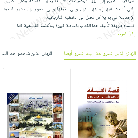
سيتعرف القارئ إلى أبرز الموضوعات التي تطرحها الفلسفة وعلى الطريق
العناية
الأكثر
شحن
أدوات
التي أعطت فيها إجابتها عنها، وإلى طرقها وإلى تصوراتها. تشير النظرة
بالأسنان
مبيعاً
مجاني
المائدة
الإجمالية في بداية كل فصل إلى الخلفية التاريخية.
الحمية
العودة
بنود
تسمح طريقة تأليف هذا الكتاب بإحاطة كبيرة بالأنظمة الفلسفية كما
...
الأوعية
والتغذية
للمدارس
مختارة
إقرأ المزيد
والتخزين
اشتراكات
اكسسوارات
أدوات
كتب
كل
بحث
المطبخ
الزبائن الذين اشتروا هذا البند اشتروا أيضاً
الزبائن الذين شاهدوا هذا البند
الاشتراكات
اكسسوارات
متقدم
منزلية
صندوق
القراءة
اكسسوارات
iKitab
ملابس
نيل
بلا
مطرزات
وفرات
حدود
حقائب
عن
حسابك
حلي
الشركة
عناية
لائحة
سياسة
بالذات
الأمنيات
الشركة