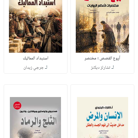
أروع القصص ؛ مختصر
استبداد المماليك
لـ
لـ
تشارلز ديكنز
جرجي زيدان