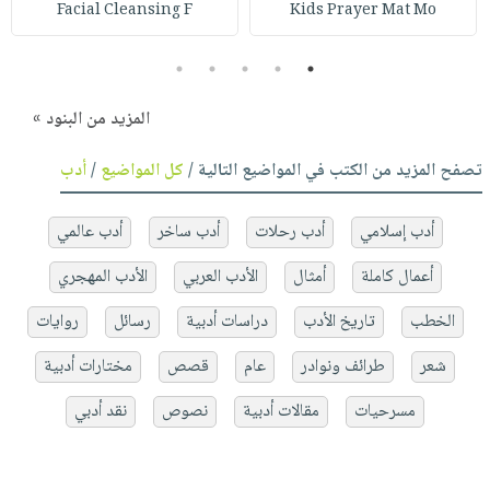
Facial Cleansing F
Kids Prayer Mat Mo
5
4
3
2
1
المزيد من البنود »
تصفح المزيد من الكتب في المواضيع التالية /
كل المواضيع
/
أدب
أدب إسلامي
أدب رحلات
أدب ساخر
أدب عالمي
أعمال كاملة
أمثال
الأدب العربي
الأدب المهجري
الخطب
تاريخ الأدب
دراسات أدبية
رسائل
روايات
شعر
طرائف ونوادر
عام
قصص
مختارات أدبية
مسرحيات
مقالات أدبية
نصوص
نقد أدبي