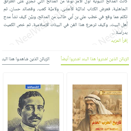
كانت المدائح النبوية أول الأمر نوعًا من المدائح التي تجري على الطرائق
العناية
الأكثر
شحن
أدوات
الجاهلية، فعرض الكتاب لداليَّة الأعشى، ولاميَّة كعب، وقصائد حسان، ثم
بالأسنان
مبيعاً
مجاني
المائدة
تكلم عما وقع في خطب علي بن أبي طالب من المدائح، وبيَّن كيف نشأ مدح
الحمية
العودة
بنود
الأوعية
أهل البيت، وكيف ترعرع هذا الفن في البيئات الإسلامية، ثم خص الكميت
والتغذية
للمدارس
مختارة
والتخزين
بدراسة
...
اشتراكات
اكسسوارات
إقرأ المزيد
أدوات
كتب
كل
بحث
المطبخ
الاشتراكات
اكسسوارات
متقدم
الزبائن الذين اشتروا هذا البند اشتروا أيضاً
الزبائن الذين شاهدوا هذا البند
منزلية
صندوق
القراءة
اكسسوارات
iKitab
ملابس
نيل
بلا
مطرزات
وفرات
حدود
حقائب
عن
حسابك
حلي
الشركة
عناية
لائحة
سياسة
بالذات
الأمنيات
الشركة