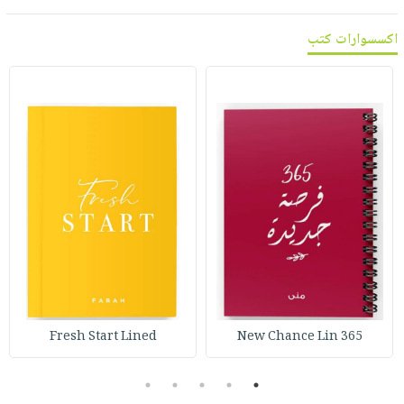
اكسسوارات كتب
Fresh Start Lined
365 New Chance Lin
5
4
3
2
1