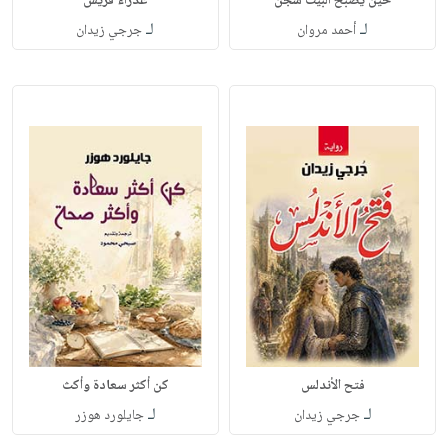
حين يصبح البيت سجن
عذراء قريش
لـ
لـ
أحمد مروان
جرجي زيدان
فتح الأندلس
كن أكثر سعادة وأكث
لـ
لـ
جرجي زيدان
جايلورد هوزر