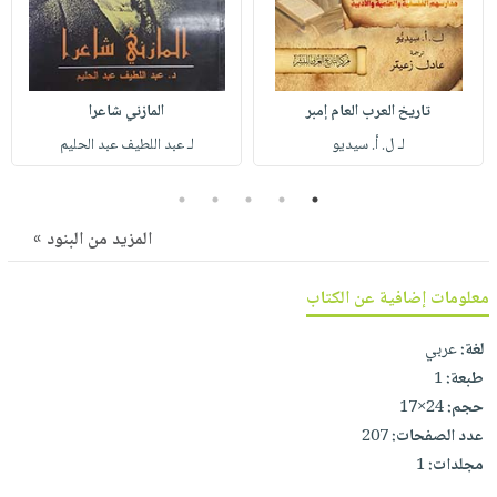
صابون
فيديوهات
عربة
أطفال
أسئلة
التسوق
مناسبات
يتكرر
طرحها
تاريخ العرب العام إمبر
المازني شاعرا
نشرة
الإصدارات
لـ ل. أ. سيديو
لـ عبد اللطيف عبد الحليم
خدمات
نيل
5
4
3
2
1
وفرات
المزيد من البنود »
انشر
كتابك
معلومات إضافية عن الكتاب
تواصل
معنا
لغة:
عربي
طبعة:
1
حجم:
24×17
عدد الصفحات:
207
مجلدات:
1