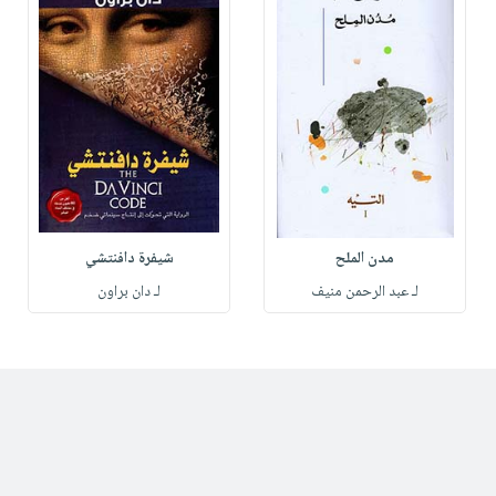
مدن الملح
شيفرة دافنتشي
لـ عبد الرحمن منيف
لـ دان براون