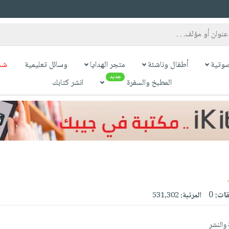
وتية
أطفال وناشئة
متجر الهدايا
وسائل تعليمية
شح
جديد
المطبخ والسفرة
انشر كتابك
قات:
0
المرتبة:
531,302
 والنشر