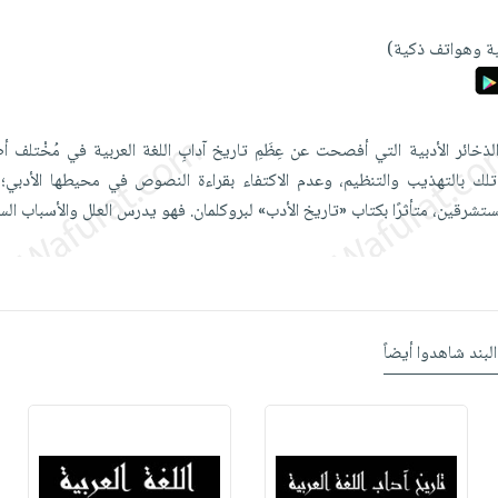
ة وهواتف ذكية)
الذخائر الأدبية التي أفصحت عن عِظَمِ تاريخ آدابِ اللغة العربية في مُخْتلف أطو
ك بالتهذيب والتنظيم، وعدم الاكتفاء بقراءة النصوص في محيطها الأدبي
ستشرقين، متأثرًا بكتاب «تاريخ الأدب» لبروكلمان. فهو يدرس العلل والأسباب ال
البند شاهدوا أيضاً