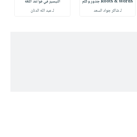
Roots & Words جذور وكلم
التيسير في قواعد اللغة
لـ شاكر جواد السعد
لـ عبد الله الدنان