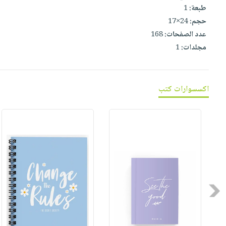
صابون
فيديوهات
طبعة:
1
عربة
أطفال
حجم:
24×17
أسئلة
التسوق
عدد الصفحات:
168
مناسبات
يتكرر
مجلدات:
1
طرحها
نشرة
الإصدارات
خدمات
نيل
اكسسوارات كتب
وفرات
انشر
كتابك
تواصل
معنا
Previous