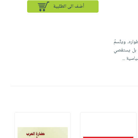
أضف الى الطلبية
اره، ويتَّسمُ
؛ بل يستقصي
سياسية
...