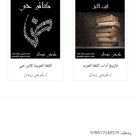
تاريخ آداب اللغة العرب
اللغة العربية كائن حي
لـ جُرجي زيدان
لـ جُرجي زيدان
ردمك:
978977149379