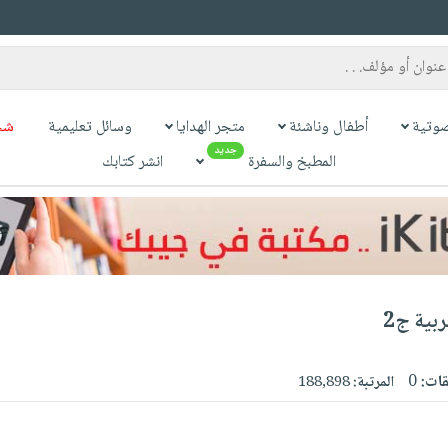
وتية
أطفال وناشئة
متجر الهدايا
وسائل تعليمية
شح
جديد
المطبخ والسفرة
انشر كتابك
بية ج2
قات:
0
المرتبة:
188,898