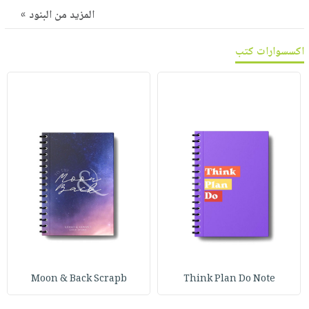
صابون
فيديوهات
المزيد من البنود »
عربة
أطفال
أسئلة
التسوق
مناسبات
اكسسوارات كتب
يتكرر
طرحها
نشرة
الإصدارات
خدمات
نيل
وفرات
انشر
كتابك
تواصل
معنا
Moon & Back Scrapb
Think Plan Do Note