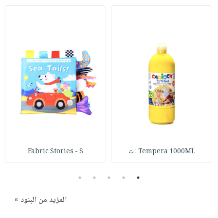
Tempera 1000ML : ت
Fabric Stories - S
5
4
3
2
1
المزيد من البنود »