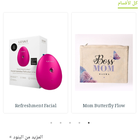
كل الأقسام
Refreshment Facial
Mom Butterfly Flow
5
4
3
2
1
المزيد من البنود »