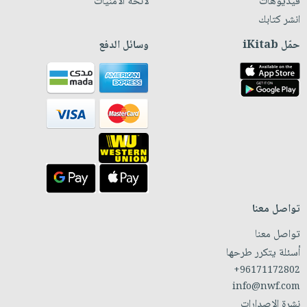
فيديوهات
لائحة الأمنيات
انشر كتابك
حمّل iKitab
وسائل الدفع
تواصل معنا
تواصل معنا
أسئلة يتكرر طرحها
+96171172802
info@nwf.com
نشرة الإصدارات